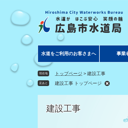
ペ
メ
ー
ニ
ジ
ュ
の
ー
先
を
頭
飛
で
ば
す
し
水道をご利用のお客さまへ
事業
。
て
本
文
トップページ
>
建設工事
現在地
へ
建設工事 トップページ
足あと
建設工事