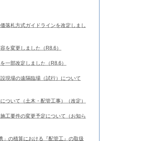
評価落札方式ガイドラインを改定しまし
容を変更しました（R8.6）
を一部改定しました（R8.6）
建設現場の遠隔臨場（試行）について
用について（土木・配管工事）（改定）
の施工要件の変更予定について（お知ら
携」の積算における『配管工』の取扱