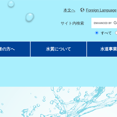
本文へ
Foreign Language
G
サイト内検索
o
すべて
o
g
l
者の方へ
水質について
水道事業
e
カ
ス
タ
ム
検
索