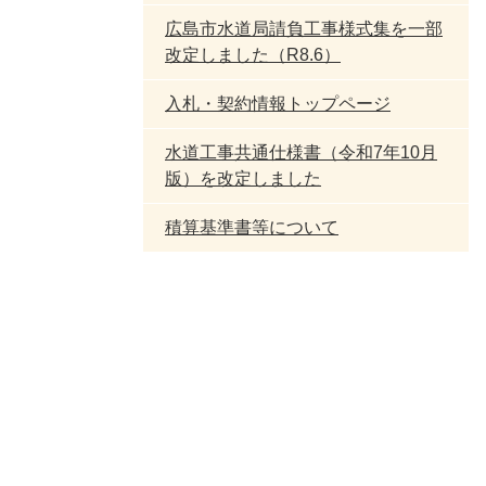
広島市水道局請負工事様式集を一部
改定しました（R8.6）
入札・契約情報トップページ
水道工事共通仕様書（令和7年10月
版）を改定しました
積算基準書等について