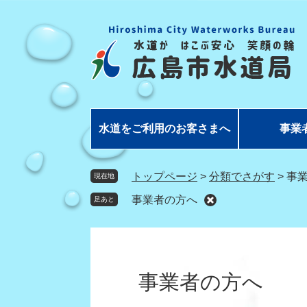
ペ
メ
ー
ニ
ジ
ュ
の
ー
先
を
頭
飛
で
ば
す
し
水道をご利用のお客さまへ
事業
。
て
本
文
トップページ
>
分類でさがす
>
事
現在地
へ
事業者の方へ
足あと
本
文
事業者の方へ