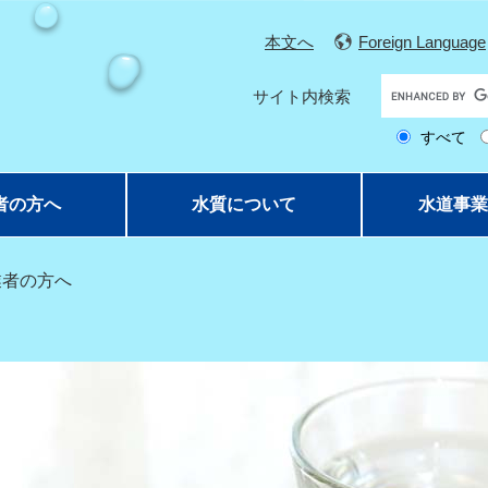
本文へ
Foreign Language
G
サイト内検索
o
すべて
o
g
l
者の方へ
水質について
水道事業
e
カ
ス
業者の方へ
タ
ム
検
索