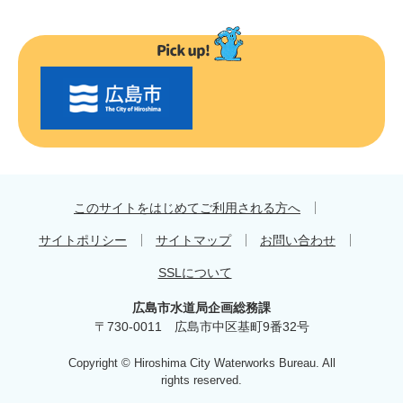
〇
〇
市
の
お
す
す
め
このサイトをはじめてご利用される方へ
サイトポリシー
サイトマップ
お問い合わせ
SSLについて
広島市水道局企画総務課
〒730-0011 広島市中区基町9番32号
Copyright © Hiroshima City Waterworks Bureau. All
rights reserved.