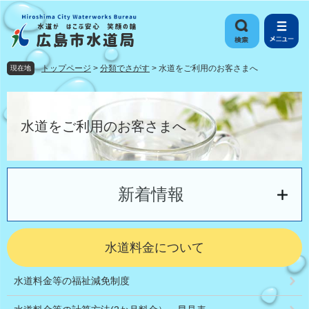
ペ
メ
ー
ニ
ジ
ュ
の
ー
先
を
トップページ
>
分類でさがす
>
水道をご利用のお客さまへ
現在地
頭
飛
で
ば
本
す
し
文
。
て
水道をご利用のお客さまへ
本
文
へ
新着情報
水道料金について
水道料金等の福祉減免制度