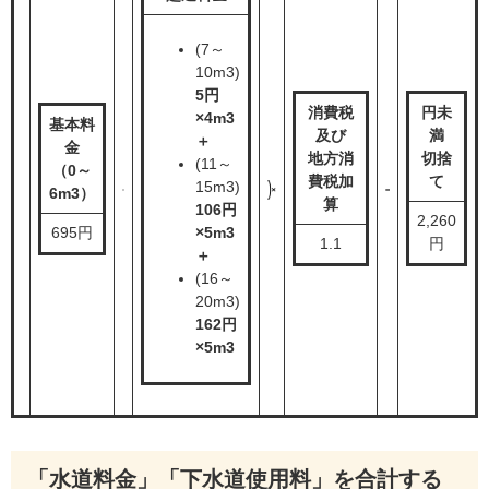
(7～
10m3)
5円
消費税
円未
×4m3
基本料
及び
満
＋
金
地方消
切捨
(11～
（0～
費税加
て
15m3)
6m3）
算
106円
2,260
695円
×5m3
1.1
円
＋
(16～
20m3)
162円
×5m3
「水道料金」「下水道使用料」を合計する