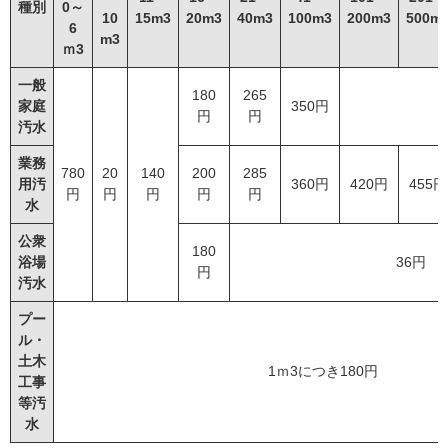
種別
0～
10
15m3
20m3
40m3
100m3
200m3
500m
6
m3
ｍ3
一般
180
265
家庭
350円
円
円
汚水
業務
780
20
140
200
285
用汚
360円
420円
455円
円
円
円
円
円
水
公衆
180
浴場
36円
円
汚水
プー
ル・
土木
1ｍ3につき180円
工事
等汚
水