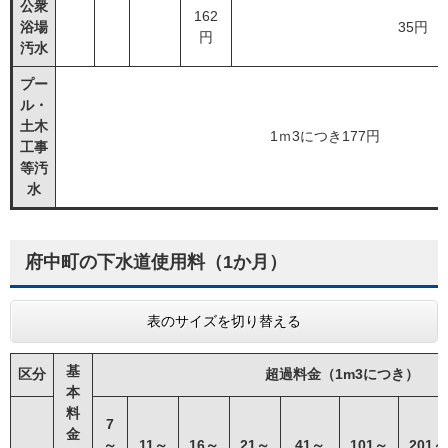
公衆
162
浴場
35円
円
汚水
プー
ル・
土木
1ｍ3につき177円
工事
等汚
水
府中町の下水道使用料（1か月）
表のサイズを切り替える
基
区分
超過料金（1m3につき）
本
料
7
金
～
11～
16～
21～
41～
101～
201～