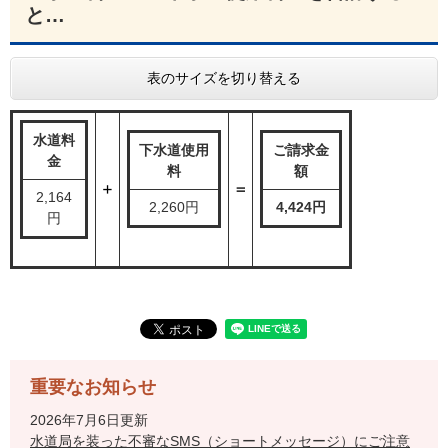
と…
表のサイズを切り替える
水道料
下水道使用
ご請求金
金
料
額
2,164
2,260円
4,424円
円
重要なお知らせ
2026年7月6日更新
水道局を装った不審なSMS（ショートメッセージ）にご注意