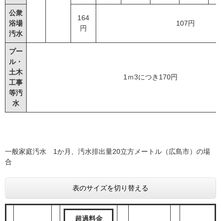
公衆
164
浴場
107円
円
汚水
プー
ル・
土木
1ｍ3につき170円
工事
等汚
水
一般家庭汚水 1か月、汚水排出量20立方メートル（広島市）の場
合
表のサイズを切り替える
超過料金