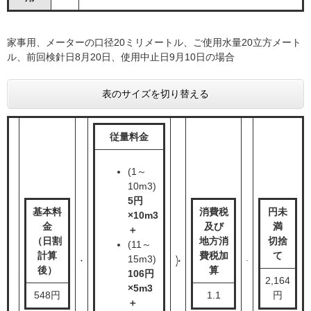
家事用、メーターの口径20ミリメートル、ご使用水量20立方メート
ル、前回検針日8月20日、使用中止日9月10日の場合
表のサイズを切り替える
従量料金
(1～
10m3)
5円
基本料
消費税
円未
×10m3
金
及び
満
＋
（日割
地方消
切捨
(11～
計算
費税加
て
15m3)
後）
算
106円
2,164
×5m3
548円
1.1
円
＋