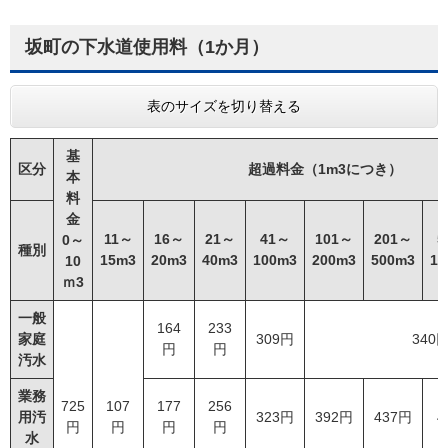
坂町の下水道使用料（1か月）
表のサイズを切り替える
基
区分
超過料金（1m3につき）
本
料
金
11～
16～
21～
41～
101～
201～
5
0～
種別
15m3
20m3
40m3
100m3
200m3
500m3
10
10
ｍ3
一般
164
233
家庭
309円
340
円
円
汚水
業務
725
107
177
256
用汚
323円
392円
437円
4
円
円
円
円
水