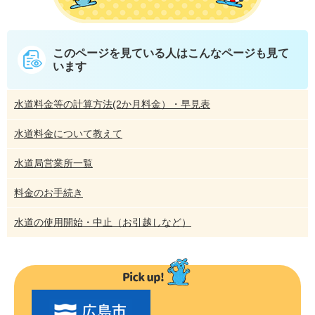
このページを見ている人は
こんなページも見て
います
水道料金等の計算方法(2か月料金）・早見表
水道料金について教えて
水道局営業所一覧
料金のお手続き
水道の使用開始・中止（お引越しなど）
〇
〇
市