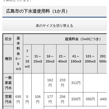
広島市の下水道使用料（1か月）
表のサイズを切り替える
基
区分
超過料金（1m3につき）
本
料
7
金
～
11～
16～
21～
41～
101～
201
種別
0～
10
15m3
20m3
40m3
100m3
200m3
500m
6
m3
ｍ3
一般
162
233
家庭
311円
円
円
汚水
営業
695
5
106
177
256
326円
395円
440
汚水
円
円
円
円
円