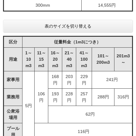
300mm
14,555円
表のサイズを切り替える
区分
従量料金（1m3につき）
1～
11～
16～
21～
41～
101～
201m3
用途
10
15
20
40
100
200m3
～
m3
m3
m3
m3
m3
168
203
229
家事用
241円
円
円
円
106
193
228
257
業務用
288円
316円
円
円
円
円
5円
公衆浴
62円
場用
プール
116円
用