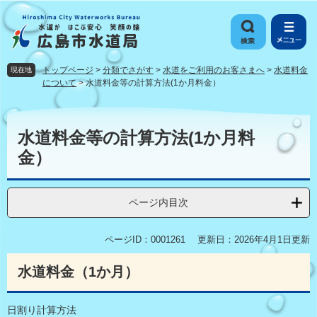
ペ
メ
ー
ニ
ジ
ュ
の
ー
先
を
トップページ
>
分類でさがす
>
水道をご利用のお客さまへ
>
水道料金
現在地
頭
飛
について
>
水道料金等の計算方法(1か月料金）
で
ば
す
し
本
。
て
文
水道料金等の計算方法(1か月料
本
金）
文
へ
ページ内目次
ページID：0001261
更新日：2026年4月1日更新
水道料金（1か月）
日割り計算方法