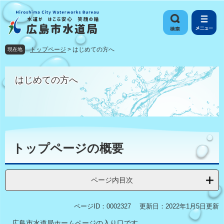
ペ
メ
ー
ニ
ジ
ュ
の
ー
先
を
トップページ
>
はじめての方へ
現在地
頭
飛
で
ば
す
し
はじめての方へ
。
て
本
文
へ
本
文
トップページの概要
ページ内目次
ページID：0002327
更新日：2022年1月5日更新
広島市水道局ホームページの入り口です。