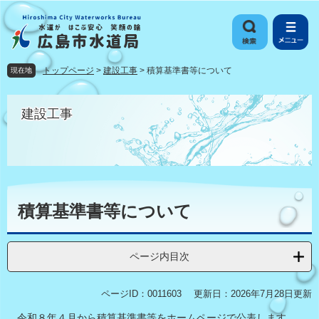
ペ
メ
ー
ニ
ジ
ュ
の
ー
先
を
トップページ
>
建設工事
>
積算基準書等について
現在地
頭
飛
で
ば
す
し
建設工事
。
て
本
文
へ
本
文
積算基準書等について
ページ内目次
ページID：0011603
更新日：2026年7月28日更新
令和８年４月から積算基準書等をホームページで公表します。