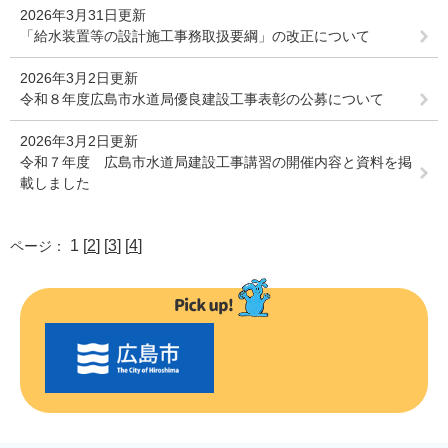
2026年3月31日更新
「給水装置等の設計施工事務取扱要綱」の改正について
2026年3月2日更新
令和８年度広島市水道局優良建設工事表彰の公募について
2026年3月2日更新
令和７年度 広島市水道局建設工事講習の開催内容と資料を掲
載しました
1 [
2
] [
3
] [
4
]
ページ：
〇
〇
市
の
お
す
す