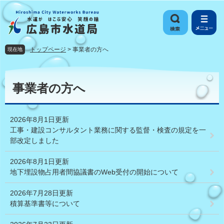
ペ
メ
ー
ニ
ジ
ュ
の
ー
先
を
トップページ
>
事業者の方へ
現在地
頭
飛
で
ば
本
す
し
文
事業者の方へ
。
て
本
文
2026年8月1日更新
へ
工事・建設コンサルタント業務に関する監督・検査の規定を一
部改定しました
2026年8月1日更新
地下埋設物占用者間協議書のWeb受付の開始について
2026年7月28日更新
積算基準書等について