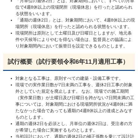
「月単位の週休2日」とは、対象期間において、すべての月単
位で4週8休以上の現場閉所（現場休息）を行ったと認められ
る状態をいいます。
「通期の週休2日」とは、対象期間において、4週8休以上の現
場閉所（現場休息）を行ったと認められる状態をいいます。
現場閉所は原則として土曜日及び日曜日としますが、地元条
件や天候等によりやむを得ない場合は、監督員との協議によ
り対象期間内において振替日を設定できるものとします。
試行概要（試行要領令和6年11月適用工事）
対象となる工事は、原則すべての建築・設備工事です。
現場での実作業日数が7日未満の工事を、週休2日工事の対象
外としていた規定を廃止します。 なお、現場での施工期間
（実作業日数）が土曜日及び日曜日を跨がない7日間未満の工
事については、対象期間における現場閉所状況が4週8休に満
たなかった場合であっても通期の4週8休以上の達成とみなす
ものとします。
通期の週休2日を必須とし、月単位の週休2日は、受注者の方
が希望した場合に実施するものとします。
当初設計において、通期の週休2日の補正係数を乗じて設計計