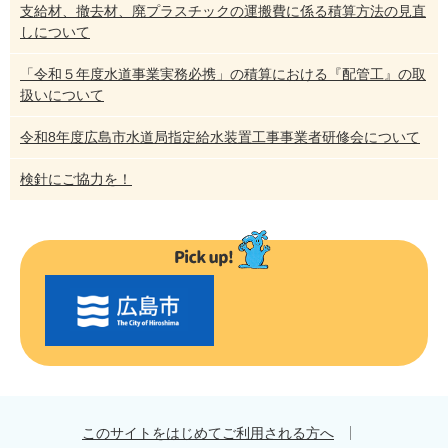
支給材、撤去材、廃プラスチックの運搬費に係る積算方法の見直
しについて
「令和５年度水道事業実務必携」の積算における『配管工』の取
扱いについて
令和8年度広島市水道局指定給水装置工事事業者研修会について
検針にご協力を！
〇
〇
市
の
お
す
す
め
このサイトをはじめてご利用される方へ