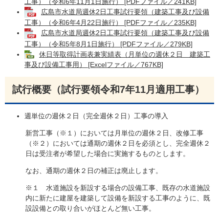
工事）（令和6年11月1日施行） [PDFファイル／241KB]
広島市水道局週休2日工事試行要領（建築工事及び設備
工事）（令和6年4月22日施行） [PDFファイル／235KB]
広島市水道局週休2日工事試行要領（建築工事及び設備
工事）（令和5年8月1日施行） [PDFファイル／279KB]
休日等取得計画表兼実績表（月単位の週休２日 建築工
事及び設備工事用） [Excelファイル／767KB]
試行概要（試行要領令和7年11月適用工事）
週単位の週休２日（完全週休２日）工事の導入
新営工事（※１）においては月単位の週休２日、改修工事
（※２）においては通期の週休２日を必須とし、完全週休２
日は受注者が希望した場合に実施するものとします。
なお、通期の週休２日の補正は廃止します。
※１ 水道施設を新設する場合の設備工事、既存の水道施設
内に新たに建屋を建築して設備を新設する工事のように、既
設設備との取り合いがほとんど無い工事。