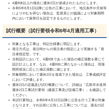
4週8休以上の場合に週休2日が達成されたものとします。
令和5年8月1日以降に公告の工事において、地元条件や天候等
によりやむを得ない場合は、監督員との協議により対象期間
内において振替日を設定できるものとします。
試行概要（試行要領令和6年4月適用工事）
対象となる工事は、特記仕様書に明記します。
発注方式は、発注時からの発注者の指定により実施する「発
注者指定型」です。
当初設計において、4週8休であった場合の補正係数を乗じて
設計計上します。なお、4週8休に満たなかった場合は、現場
閉所状況に応じた補正係数に減じます。
対象期間において週休2日を達成できた場合は、工事成績評定
において評価します。
週休2日の定義及び試行概要について、詳細は「広島市水道局
週休2日工事試行要領（建築工事及び設備工事）」を確認して
ください。
本試行要領は、令和6年4月22日以降に公告を行う工事が対象
となります。それ以前に公告した工事については、過去の試