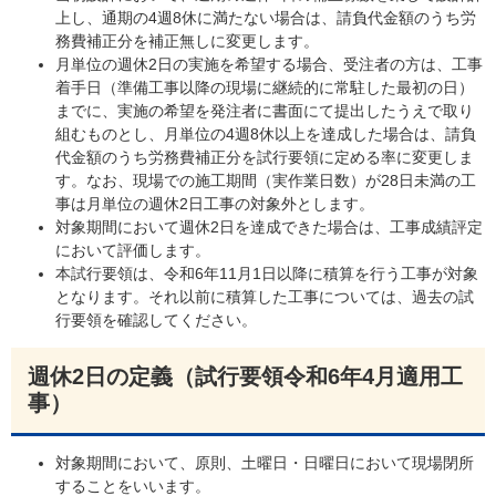
上し、通期の4週8休に満たない場合は、請負代金額のうち労
務費補正分を補正無しに変更します。
月単位の週休2日の実施を希望する場合、受注者の方は、工事
着手日（準備工事以降の現場に継続的に常駐した最初の日）
までに、実施の希望を発注者に書面にて提出したうえで取り
組むものとし、月単位の4週8休以上を達成した場合は、請負
代金額のうち労務費補正分を試行要領に定める率に変更しま
す。なお、現場での施工期間（実作業日数）が28日未満の工
事は月単位の週休2日工事の対象外とします。
対象期間において週休2日を達成できた場合は、工事成績評定
において評価します。
本試行要領は、令和6年11月1日以降に積算を行う工事が対象
となります。それ以前に積算した工事については、過去の試
行要領を確認してください。
週休2日の定義（試行要領令和6年4月適用工
事）
対象期間において、原則、土曜日・日曜日において現場閉所
することをいいます。