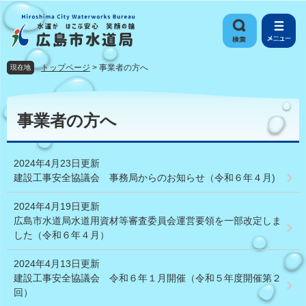
ペ
メ
ー
ニ
ジ
ュ
の
ー
先
を
トップページ
>
事業者の方へ
現在地
頭
飛
で
ば
本
す
し
文
事業者の方へ
。
て
本
文
2024年4月23日更新
へ
建設工事安全協議会 事務局からのお知らせ（令和６年４月)
2024年4月19日更新
広島市水道局水道用資材等審査委員会運営要領を一部改定しま
した（令和６年４月）
2024年4月13日更新
建設工事安全協議会 令和６年１月開催（令和５年度開催第２
回）