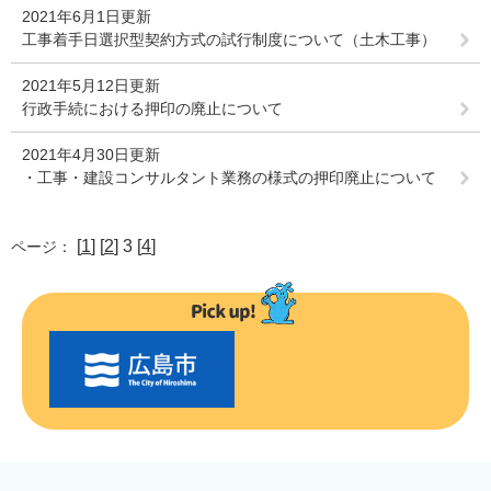
2021年6月1日更新
工事着手日選択型契約方式の試行制度について（土木工事）
2021年5月12日更新
行政手続における押印の廃止について
2021年4月30日更新
・工事・建設コンサルタント業務の様式の押印廃止について
[
1
] [
2
] 3 [
4
]
ページ：
〇
〇
市
の
お
す
す
め