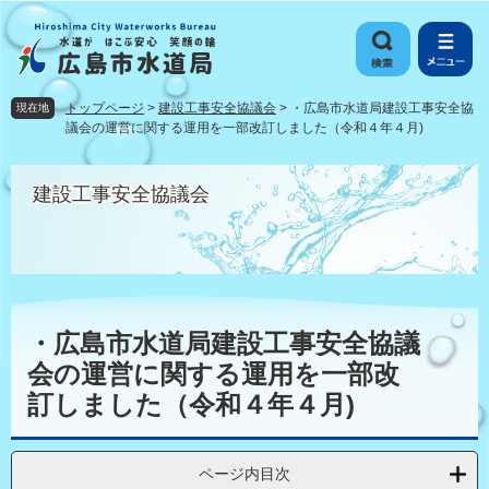
ペ
メ
ー
ニ
ジ
ュ
の
ー
先
を
トップページ
>
建設工事安全協議会
>
・広島市水道局建設工事安全協
現在地
頭
飛
議会の運営に関する運用を一部改訂しました（令和４年４月)
で
ば
す
し
建設工事安全協議会
。
て
本
文
へ
本
文
・広島市水道局建設工事安全協議
会の運営に関する運用を一部改
訂しました（令和４年４月)
ページ内目次