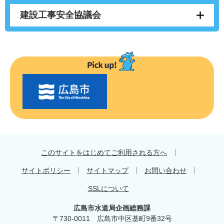
建設工事安全協議会
〇
〇
市
の
お
す
す
め
このサイトをはじめてご利用される方へ
サイトポリシー
サイトマップ
お問い合わせ
SSLについて
広島市水道局企画総務課
〒730-0011 広島市中区基町9番32号