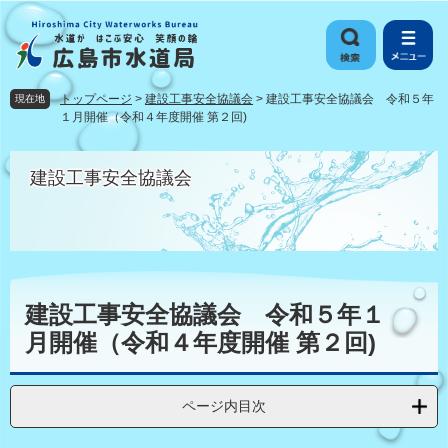
ペ
メ
ー
ニ
ジ
ュ
の
ー
先
を
トップページ
>
建設工事安全協議会
>
建設工事安全協議会 令和５年
現在地
頭
飛
１月開催（令和４年度開催 第２回)
で
ば
す
し
建設工事安全協議会
。
て
本
文
へ
本
文
建設工事安全協議会 令和５年１
月開催（令和４年度開催 第２回)
ページ内目次