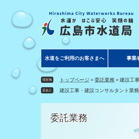
ペ
メ
ー
ニ
ジ
ュ
の
ー
先
を
頭
飛
で
ば
す
し
水道をご利用のお客さまへ
事業
。
て
本
文
トップページ
>
委託業務
>
建設工
現在地
へ
建設工事・建設コンサルタント業務
足あと
委託業務