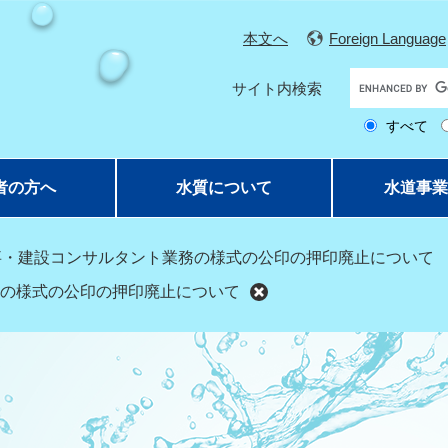
本文へ
Foreign Language
G
サイト内検索
o
すべて
o
g
l
者の方へ
水質について
水道事業
e
カ
ス
事・建設コンサルタント業務の様式の公印の押印廃止について
タ
の様式の公印の押印廃止について
ム
検
索