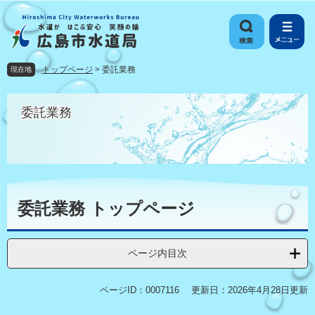
ペ
メ
ー
ニ
ジ
ュ
の
ー
先
を
トップページ
>
委託業務
現在地
頭
飛
で
ば
す
し
委託業務
。
て
本
文
へ
本
文
委託業務 トップページ
ページ内目次
ページID：0007116
更新日：2026年4月28日更新