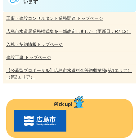
います
工事・建設コンサルタント業務関連 トップページ
広島市水道局業務様式集を一部改定しました（更新日：R7.12）
入札・契約情報トップページ
建設工事 トップページ
【公募型プロポーザル】広島市水道料金等徴収業務(第1エリア）
（第2エリア）
〇
〇
市
の
お