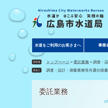
ペ
メ
ー
ニ
ジ
ュ
の
ー
先
を
頭
飛
で
ば
す
し
水道をご利用のお客さまへ
事業
。
て
本
文
トップページ
>
委託業務
>
調査・
現在地
へ
調査・設計・測量業務等共通仕様書
足あと
委託業務