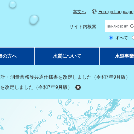
本文へ
Foreign Language
G
サイト内検索
o
すべて
o
g
l
者の方へ
水質について
水道事業
e
カ
ス
設計・測量業務等共通仕様書を改定しました（令和7年9月版）
タ
を改定しました（令和7年9月版）
ム
検
索