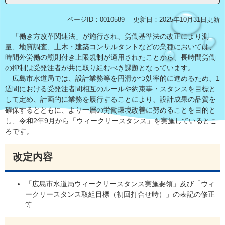
ページID：0010589
更新日：2025年10月31日更新
「働き方改革関連法」が施行され、労働基準法の改正により測
量、地質調査、土木・建築コンサルタントなどの業種においては、
時間外労働の罰則付き上限規制が適用されたことから、長時間労働
の抑制は受発注者が共に取り組むべき課題となっています。
広島市水道局では、設計業務等を円滑かつ効率的に進めるため、1
週間における受発注者間相互のルールや約束事・スタンスを目標と
して定め、計画的に業務を履行することにより、設計成果の品質を
確保するとともに、より一層の労働環境改善に努めることを目的と
し、令和2年9月から「ウィークリースタンス」を実施しているとこ
ろです。
改定内容
「広島市水道局ウィークリースタンス実施要領」及び「ウィ
ークリースタンス取組目標（初回打合せ時）」の表記の修正
等