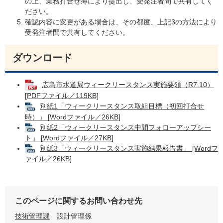
の上、業務打合せ簿により提出し、受発注者間で共有してく
ださい。
確認内容に変更がある場合は、その都度、上記3の方法により
受発注者間で共有してください。
ダウンロード
広島市水道局ウィークリースタンス実施要領（R7.10）
[PDFファイル／119KB]
別紙1「ウィークリースタンス取組目標（初回打合せ
時）」 [Wordファイル／26KB]
別紙2「ウィークリースタンス中間フォローアップシー
ト」 [Wordファイル／27KB]
別紙3「ウィークリースタンス実施結果報告書」 [Wordフ
ァイル／26KB]
このページに関するお問い合わせ先
技術管理課
設計管理係