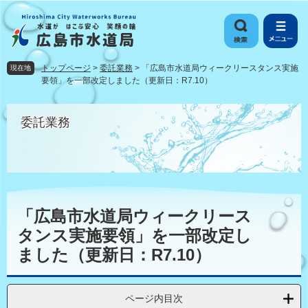
ペ
メ
ー
ニ
ジ
ュ
の
ー
先
を
トップページ
>
委託業務
>
「広島市水道局ウィークリースタンス実施
現在地
頭
飛
要領」を一部改定しました（更新日：R7.10）
で
ば
す
し
委託業務
。
て
本
文
へ
本
文
「広島市水道局ウィークリース
タンス実施要領」を一部改定し
ました（更新日：R7.10）
ページ内目次