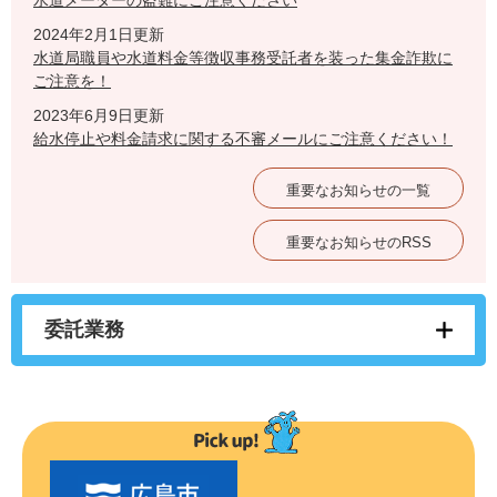
水道メーターの盗難にご注意ください
2024年2月1日更新
水道局職員や水道料金等徴収事務受託者を装った集金詐欺に
ご注意を！
2023年6月9日更新
給水停止や料金請求に関する不審メールにご注意ください！
重要なお知らせの一覧
重要なお知らせのRSS
委託業務
〇
〇