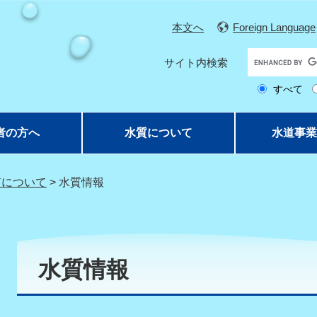
本文へ
Foreign Language
G
サイト内検索
o
すべて
o
g
l
者の方へ
水質について
水道事業
e
カ
ス
質について
>
水質情報
タ
ム
検
索
水質情報