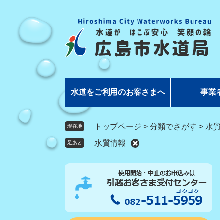
ペ
メ
ー
ニ
ジ
ュ
の
ー
先
を
頭
飛
で
ば
す
し
水道をご利用のお客さまへ
事業
。
て
本
文
トップページ
>
分類でさがす
>
水
現在地
へ
水質情報
足あと
本
文