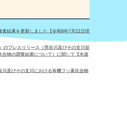
査結果を更新しました【令和8年7月21日現
局）のプレスリリース（荒谷川及びその支川並
化合物の調査結果について）に関して【水道
坂川及びその支川における有機フッ素化合物