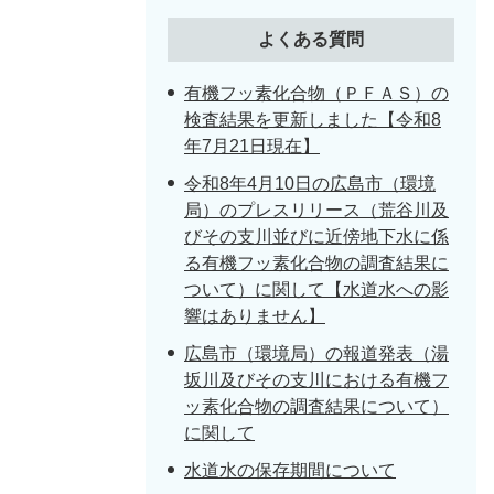
よくある質問
有機フッ素化合物（ＰＦＡＳ）の
検査結果を更新しました【令和8
年7月21日現在】
令和8年4月10日の広島市（環境
局）のプレスリリース（荒谷川及
びその支川並びに近傍地下水に係
る有機フッ素化合物の調査結果に
ついて）に関して【水道水への影
響はありません】
広島市（環境局）の報道発表（湯
坂川及びその支川における有機フ
ッ素化合物の調査結果について）
に関して
水道水の保存期間について