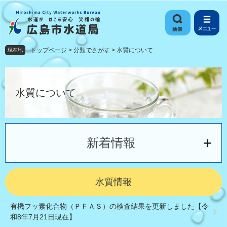
ペ
メ
ー
ニ
ジ
ュ
の
ー
先
を
トップページ
>
分類でさがす
>
水質について
現在地
頭
飛
で
ば
本
す
し
文
。
て
水質について
本
文
へ
新着情報
水質情報
有機フッ素化合物（ＰＦＡＳ）の検査結果を更新しました【令
和8年7月21日現在】