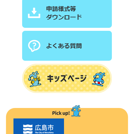
〇
〇
市