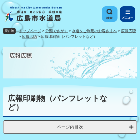
ペ
メ
ー
ニ
ジ
ュ
の
ー
先
を
トップページ
>
分類でさがす
>
水道をご利用のお客さまへ
>
広報広聴
現在地
頭
飛
>
広報広聴
>
広報印刷物（パンフレットなど）
で
ば
す
し
広報広聴
。
て
本
文
へ
本
文
広報印刷物（パンフレットな
ど）
ページ内目次