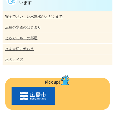
います
安全でおいしい水道水がとどくまで
広島の水道のはじまり
じゃぐっちーの部屋
水を大切に使おう
水のクイズ
〇
〇
市
の
お
す