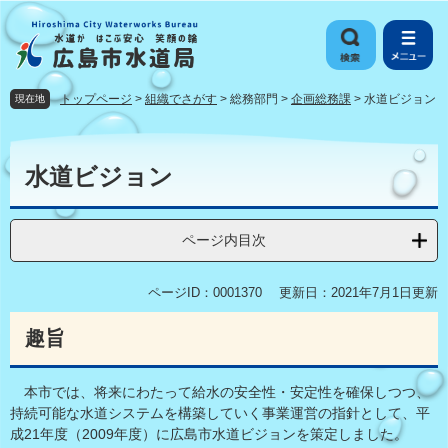
ペ
メ
ー
ニ
ジ
ュ
の
ー
先
を
トップページ
>
組織でさがす
>
総務部門
>
企画総務課
>
水道ビジョン
現在地
頭
飛
で
ば
本
す
し
文
水道ビジョン
。
て
本
文
ページ内目次
へ
ページID：0001370
更新日：2021年7月1日更新
趣旨
本市では、将来にわたって給水の安全性・安定性を確保しつつ、
持続可能な水道システムを構築していく事業運営の指針として、平
成21年度（2009年度）に広島市水道ビジョンを策定しました。