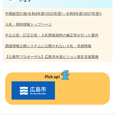
中期経営計画(令和4年度(2022年度)～令和9年度(2027年度))
入札・契約情報トップページ
中止公告・訂正公告・入札関係資料の修正等を行った案件
調達情報公開システムに公開されない入札・見積情報
【公募型プロポーザル】広島市水道ビジョン策定支援業務
〇
〇
市
の
お
す
す