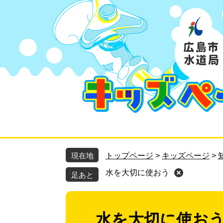
ペ
メ
ー
ニ
ジ
ュ
の
ー
先
を
頭
飛
で
ば
す
し
。
て
本
文
へ
現在地
トップページ
>
キッズページ
>
水を大切に使おう
足あと
水を大切に使お