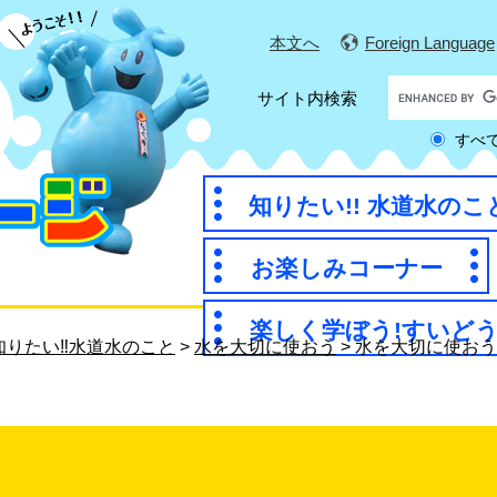
本文へ
Foreign Language
G
サイト内検索
o
すべ
o
g
l
知りたい!! 水道水のこ
e
カ
お楽しみコーナー
ス
タ
楽しく学ぼう!すいどう
ム
知りたい‼水道水のこと
>
水を大切に使おう
>
水を大切に使おう
検
索
う