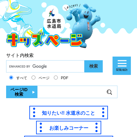
ペ
メ
ー
ニ
ジ
ュ
の
ー
先
を
頭
飛
で
ば
す
し
。
て
サイト内検索
本
G
文
o
へ
o
すべて
ページ
PDF
g
l
ページID
検索
e
カ
ス
知りたい!! 水道水のこと
タ
ム
検
お楽しみコーナー
索