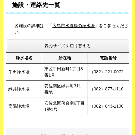
施設・連絡先一覧
各施設の詳細は、「
広島市水道局の浄水場
」をご参照くださ
い。
表のサイズを切り替える
浄水場名
所在地
電話番号
東区牛田新町1丁目8
牛田浄水場
（082）221-0072
番1号
安佐南区緑井町311
緑井浄水場
（082）877-1116
番地
安佐北区落合南6丁目
高陽浄水場
（082）843-1100
1番1号