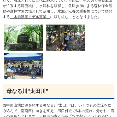
たり、清流として次世代に継承していくために、その源である冠山
が位置する源流域に、水源林を取得し、住民参加による森林保全活
動や森林学習の場として活用し、水源かん養の重要性について啓発
する
「水源涵養モデル事業」
に取り組むこととなりました。
母なる川”太田川”
西中国山地に源を発する母なる川
”太田川”
は、いくつもの支流を飲
み込んで、南南西に向きを変え、河口付近で6本の流れに分かれ、海
への道をたどります。広島市が古くから「水の都」といわれるゆえ