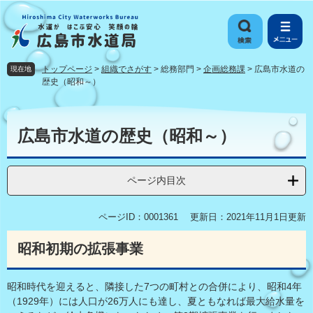
ペ
メ
ー
ニ
ジ
ュ
の
ー
先
を
トップページ
>
組織でさがす
>
総務部門
>
企画総務課
>
広島市水道の
現在地
頭
飛
歴史（昭和～）
で
ば
す
し
本
。
て
文
広島市水道の歴史（昭和～）
本
文
へ
ページ内目次
ページID：0001361
更新日：2021年11月1日更新
昭和初期の拡張事業
昭和時代を迎えると、隣接した7つの町村との合併により、昭和4年
（1929年）には人口が26万人にも達し、夏ともなれば最大給水量を