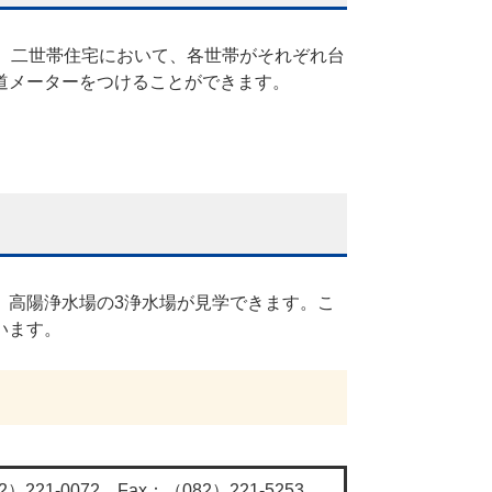
、二世帯住宅において、各世帯がそれぞれ台
道メーターをつけることができます。
、高陽浄水場の3浄水場が見学できます。こ
います。
2）221-0072 Fax：（082）221-5253