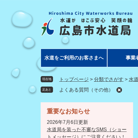
ペ
メ
ー
ニ
ジ
ュ
の
ー
先
を
頭
飛
で
ば
す
し
水道をご利用のお客さまへ
事業
。
て
本
文
トップページ
>
分類でさがす
>
水
現在地
へ
よくある質問（その他）
足あと
重要なお知らせ
2026年7月6日更新
水道局を装った不審なSMS（ショー
トメッセージ）にご注意ください！