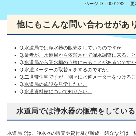
ページID：0001282
更
他にもこんな問い合わせがあ
Q.
水道局では浄水器の販売をしているのですか。
Q.
業者が、水道局から依頼されて漏水調査に来ること
Q.
水道局から受水槽の点検に来ることがあるのですか
Q.
水道メーターの取替えをするのですか。
Q.
二世帯住宅ですが、別々に水道メーターをつけるこ
Q.
水道局の施設を見学したい。
Q.
水道資料館について知りたい。
水道局では浄水器の販売をしている
水道局では、浄水器の販売や貸付及び斡旋・紹介などは一