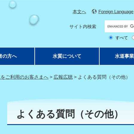
本文へ
Foreign Language
G
サイト内検索
o
すべて
o
g
l
者の方へ
水質について
水道事業
e
カ
ス
道をご利用のお客さまへ
>
広報広聴
>
よくある質問（その他）
タ
ム
検
本
索
文
よくある質問（その他）