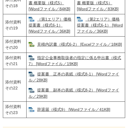
書 概要版（様式5）
書 概要版（様式5）
その18
[Wordファイル／84KB]
[Wordファイル／83KB]
（第1エリア）価格
（第2エリア）価格
添付資料
提案書（様式6-1）
提案書（様式6-1） [Word
その19
[Wordファイル／36KB]
ファイル／36KB]
添付資料
見積内訳書（様式6-2） [Excelファイル／18KB]
その20
添付資料
指定公金事務取扱者の指定に係る申出書（様式
その21
7） [Wordファイル／19KB]
提案書 正本の表紙（様式8-1） [Wordファイ
ル／28KB]
添付資料
その22
提案書 副本の表紙（様式8-2） [Wordファイ
ル／29KB]
添付資料
辞退届（様式9） [Wordファイル／41KB]
その23