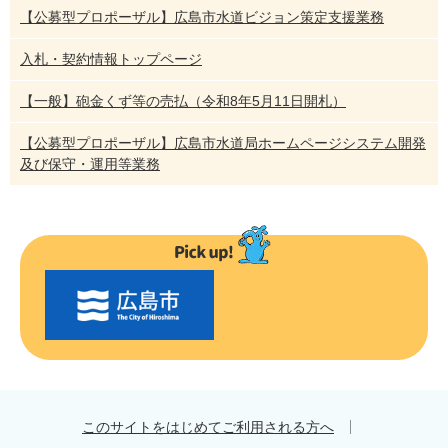
【公募型プロポーザル】広島市水道ビジョン策定支援業務
入札・契約情報トップページ
【一般】砲金くず等の売払（令和8年5月11日開札）
【公募型プロポーザル】広島市水道局ホームページシステム開発
及び保守・運用等業務
〇
〇
市
の
お
す
す
め
このサイトをはじめてご利用される方へ