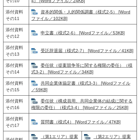
その10
4） [Wordファイル／24KB]
添付資料
資本的関係・人的関係調書（様式2-5） [Word
その11
ファイル／102KB]
添付資料
申立書（様式2-6） [Wordファイル／53KB]
その12
添付資料
受託辞退届（様式2-7） [Wordファイル／41KB]
その13
添付資料
委任状（提案競争等に関する権限の委任）（様
その14
式3-2） [Wordファイル／34KB]
添付資料
共同企業体協定書（様式3-3） [Wordファイル
その15
／59KB]
添付資料
委任状（構成員用。共同企業体の結成に関する
その16
権限の委任）（様式3-4） [Wordファイル／25KB]
添付資料
質問書（様式4） [Wordファイル／47KB]
その17
（第1エリア）提案
（第2エリア）提案
添付資料