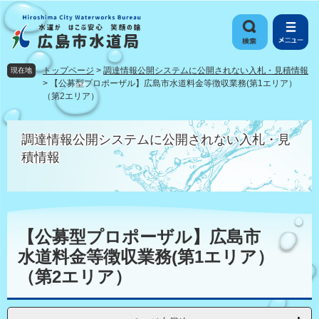
ペ
メ
ー
ニ
ジ
ュ
の
ー
先
を
トップページ
>
調達情報公開システムに公開されない入札・見積情報
現在地
頭
飛
>
【公募型プロポーザル】広島市水道料金等徴収業務(第1エリア）
で
ば
（第2エリア）
す
し
。
て
調達情報公開システムに公開されない入札・見
本
積情報
文
へ
本
文
【公募型プロポーザル】広島市
水道料金等徴収業務(第1エリア）
（第2エリア）