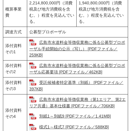
2,214,800,000円（消費
1,940,800,000円（消費
概算事業
税及び地方消費税を含
税及び地方消費税を含
費
む。）程度を見込んでい
む。）程度を見込んでい
る。
る。
調達方式
公募型プロポーザル
広島市水道料金等徴収業務に係る公募型プロポ
添付資料
ーザル手続開始の公示（写し） [PDFファイル／
その1
259KB]
添付資料
広島市水道料金等徴収業務に係る公募型プロポ
その2
ーザル応募要項 [PDFファイル／462KB]
添付資料
受託候補者特定基準（別紙） [PDFファイル／
その3
397KB]
広島市水道料金等徴収業務（第1エリア、第2エ
リア共通）基本仕様書 [PDFファイル／706KB]
添付資料
別紙1～別紙9 [PDFファイル／1.41MB]
その4
様式1～様式7 [PDFファイル／588KB]