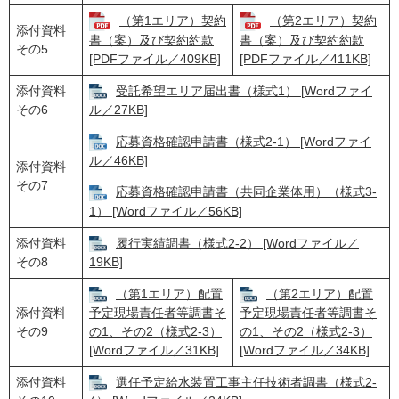
（第1エリア）契約
（第2エリア）契約
添付資料
書（案）及び契約約款
書（案）及び契約約款
その5
[PDFファイル／409KB]
[PDFファイル／411KB]
添付資料
受託希望エリア届出書（様式1） [Wordファイ
その6
ル／27KB]
応募資格確認申請書（様式2-1） [Wordファイ
ル／46KB]
添付資料
その7
応募資格確認申請書（共同企業体用）（様式3-
1） [Wordファイル／56KB]
添付資料
履行実績調書（様式2-2） [Wordファイル／
その8
19KB]
（第1エリア）配置
（第2エリア）配置
添付資料
予定現場責任者等調書そ
予定現場責任者等調書そ
その9
の1、その2（様式2-3）
の1、その2（様式2-3）
[Wordファイル／31KB]
[Wordファイル／34KB]
添付資料
選任予定給水装置工事主任技術者調書（様式2-