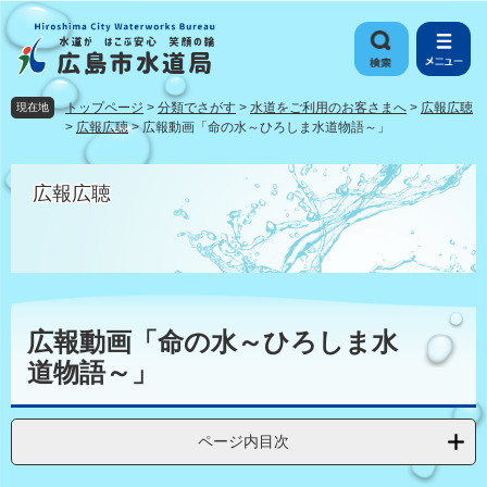
ペ
メ
ー
ニ
ジ
ュ
の
ー
先
を
トップページ
>
分類でさがす
>
水道をご利用のお客さまへ
>
広報広聴
現在地
頭
飛
>
広報広聴
>
広報動画「命の水～ひろしま水道物語～」
で
ば
す
し
広報広聴
。
て
本
文
へ
本
文
広報動画「命の水～ひろしま水
道物語～」
ページ内目次