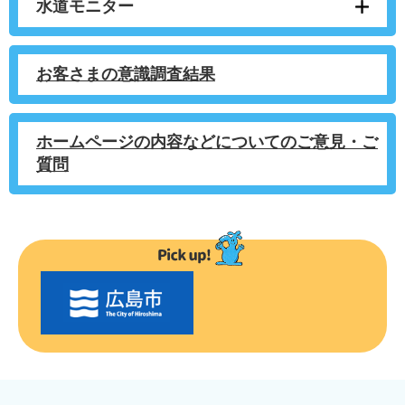
水道モニター
お客さまの意識調査結果
ホームページの内容などについてのご意見・ご
質問
〇
〇
市
の
お
す
す
め