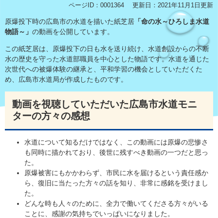
ページID：0001364
更新日：2021年11月1日更新
原爆投下時の広島市の水道を描いた紙芝居
「命の水～ひろしま水道
物語～」
の動画を公開しています。
この紙芝居は、原爆投下の日も水を送り続け、水道創設からの不断
水の歴史を守った水道部職員を中心とした物語です。水道を通じた
次世代への被爆体験の継承と、平和学習の機会としていただくた
め、広島市水道局が作成したものです。
動画を視聴していただいた広島市水道モニ
ターの方々の感想
水道について知るだけではなく、この動画には原爆の悲惨さ
も同時に描かれており、後世に残すべき動画の一つだと思っ
た。
原爆被害にもかかわらず、市民に水を届けるという責任感か
ら、復旧に当たった方々の話を知り、非常に感銘を受けまし
た。
どんな時も人々のために、全力で働いてくださる方々がいる
ことに、感謝の気持ちでいっぱいになりました。