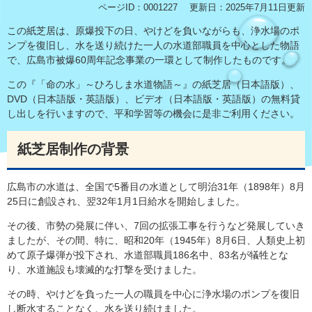
ページID：0001227
更新日：2025年7月11日更新
この紙芝居は、原爆投下の日、やけどを負いながらも、浄水場のポ
ンプを復旧し、水を送り続けた一人の水道部職員を中心とした物語
で、広島市被爆60周年記念事業の一環として制作したものです。
この『「命の水」～ひろしま水道物語～』の紙芝居（日本語版）、
DVD（日本語版・英語版）、ビデオ（日本語版・英語版）の無料貸
し出しを行いますので、平和学習等の機会に是非ご利用ください。
紙芝居制作の背景
広島市の水道は、全国で5番目の水道として明治31年（1898年）8月
25日に創設され、翌32年1月1日給水を開始しました。
その後、市勢の発展に伴い、7回の拡張工事を行うなど発展していき
ましたが、その間、特に、昭和20年（1945年）8月6日、人類史上初
めて原子爆弾が投下され、水道部職員186名中、83名が犠牲とな
り、水道施設も壊滅的な打撃を受けました。
その時、やけどを負った一人の職員を中心に浄水場のポンプを復旧
し断水することなく、水を送り続けました。