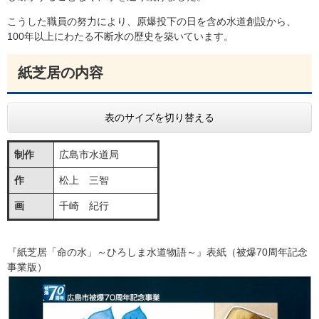
こうした職員の努力により、原爆投下の日を含め水道創設から、
100年以上にわたる不断水の歴史を築いています。
紙芝居の内容
表のサイズを切り替える
制作
広島市水道局
作
松上 三智
画
千崎 紀行
『紙芝居「命の水」～ひろしま水道物語～』表紙（被爆70周年記念
事業版）