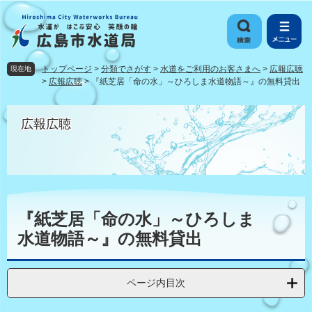
ペ
メ
ー
ニ
ジ
ュ
の
ー
先
を
トップページ
>
分類でさがす
>
水道をご利用のお客さまへ
>
広報広聴
現在地
頭
飛
>
広報広聴
>
『紙芝居「命の水」～ひろしま水道物語～』の無料貸出
で
ば
す
し
広報広聴
。
て
本
文
へ
本
文
『紙芝居「命の水」～ひろしま
水道物語～』の無料貸出
ページ内目次