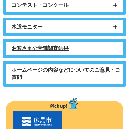
コンテスト・コンクール
水道モニター
お客さまの意識調査結果
ホームページの内容などについてのご意見・ご
質問
〇
〇
市
の