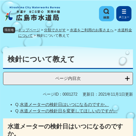
ペ
メ
ー
ニ
ジ
ュ
の
ー
先
を
トップページ
>
分類でさがす
>
水道をご利用のお客さまへ
>
水道料金
現在地
頭
飛
について
>
検針について教えて
で
ば
す
し
本
。
て
文
検針について教えて
本
文
へ
ページ内目次
ページID：0001272
更新日：2021年11月1日更新
Q.
水道メーターの検針日はいつになるのですか。
Q.
水道メーターの検針日を変更してほしいのですが。
水道メーターの検針日はいつになるのです
か。