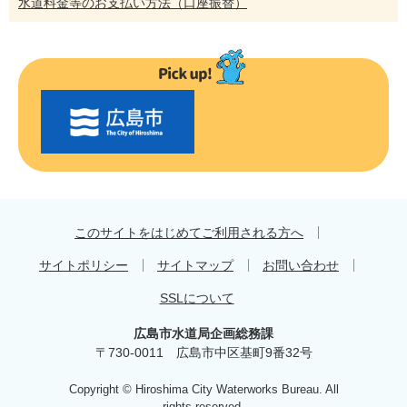
水道料金等のお支払い方法（口座振替）
〇
〇
市
の
お
す
す
め
このサイトをはじめてご利用される方へ
サイトポリシー
サイトマップ
お問い合わせ
SSLについて
広島市水道局企画総務課
〒730-0011 広島市中区基町9番32号
Copyright © Hiroshima City Waterworks Bureau. All
rights reserved.