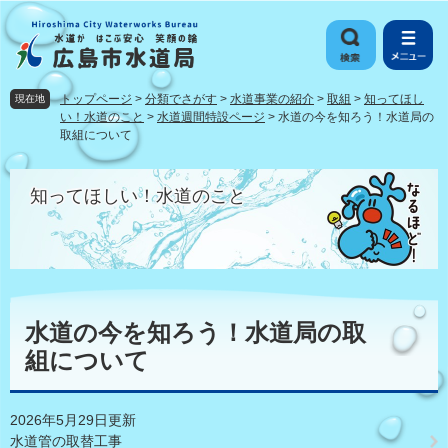
ペ
メ
ー
ニ
ジ
ュ
の
ー
先
を
トップページ
>
分類でさがす
>
水道事業の紹介
>
取組
>
知ってほし
現在地
頭
飛
い！水道のこと
>
水道週間特設ページ
>
水道の今を知ろう！水道局の
で
ば
取組について
す
し
。
て
知ってほしい！水道のこと
本
文
へ
本
文
水道の今を知ろう！水道局の取
組について
2026年5月29日更新
水道管の取替工事