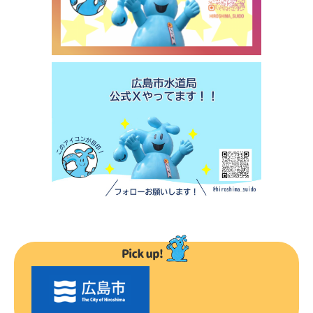
〇
〇
市
の