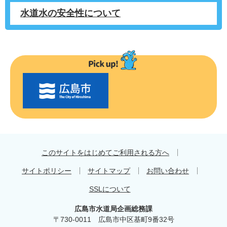
水道水の安全性について
〇
〇
市
の
お
す
す
め
このサイトをはじめてご利用される方へ
サイトポリシー
サイトマップ
お問い合わせ
SSLについて
広島市水道局企画総務課
〒730-0011 広島市中区基町9番32号