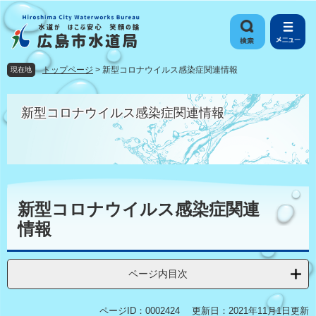
ペ
メ
ー
ニ
ジ
ュ
の
ー
先
を
トップページ
>
新型コロナウイルス感染症関連情報
現在地
頭
飛
で
ば
す
し
新型コロナウイルス感染症関連情報
。
て
本
文
へ
本
文
新型コロナウイルス感染症関連
情報
ページ内目次
ページID：0002424
更新日：2021年11月1日更新