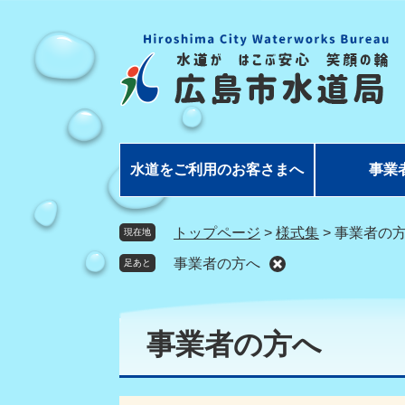
ペ
メ
ー
ニ
ジ
ュ
の
ー
先
を
頭
飛
で
ば
す
し
水道をご利用のお客さまへ
事業
。
て
本
文
トップページ
>
様式集
>
事業者の
現在地
へ
事業者の方へ
足あと
本
文
事業者の方へ