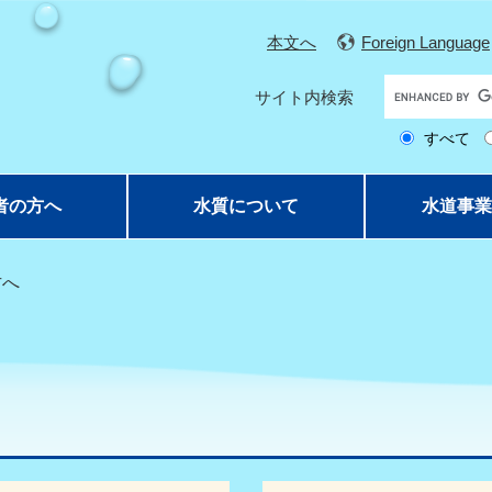
本文へ
Foreign Language
G
サイト内検索
o
すべて
o
g
l
者の方へ
水質について
水道事業
e
カ
ス
方へ
タ
ム
検
索