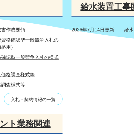
給水装置工事
訳書作成要領
2026年7月14日更新
給水
後資格確認型一般競争入札の
価格用）
格確認型一般競争入札の様式
札価格調査様式等
格調査様式等
入札・契約情報の一覧
ント業務関連