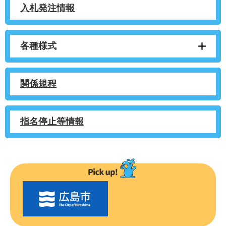
入札発注情報
各種様式
関係規程
指名停止等情報
〇
〇
市
の
お