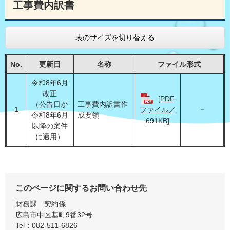
工事費内訳書
表のサイズを切り替える
No.
更新日
名称
ファイル形式
令和8年6月
改正
[PDF
（公告日が
工事費内訳書作
1
－
ファイル／
令和8年6月
成要領
691KB]
以降の案件
に適用）
このページに関するお問い合わせ先
財務課
契約係
広島市中区基町9番32号
Tel：082-511-6826