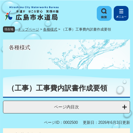
ペ
メ
ー
ニ
ジ
ュ
の
ー
先
を
トップページ
>
各種様式
>
（工事）工事費内訳書作成要領
現在地
頭
飛
で
ば
す
し
各種様式
。
て
本
文
へ
本
文
（工事）工事費内訳書作成要領
ページ内目次
ページID：0002500
更新日：2026年6月3日更新