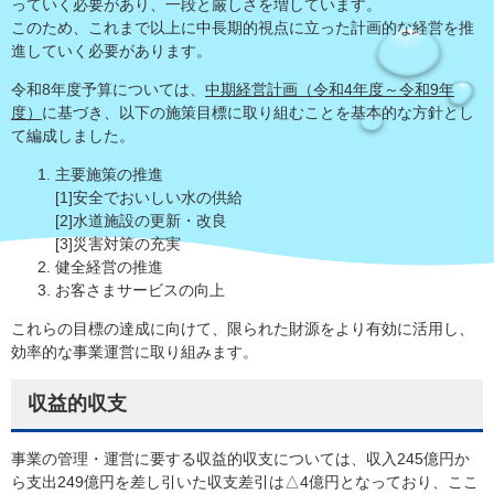
っていく必要があり、一段と厳しさを増しています。
このため、これまで以上に中長期的視点に立った計画的な経営を推
進していく必要があります。
令和8年度予算については、
中期経営計画（令和4年度～令和9年
度）
に基づき、以下の施策目標に取り組むことを基本的な方針とし
て編成しました。
主要施策の推進
[1]安全でおいしい水の供給
[2]水道施設の更新・改良
[3]災害対策の充実
健全経営の推進
お客さまサービスの向上
これらの目標の達成に向けて、限られた財源をより有効に活用し、
効率的な事業運営に取り組みます。
収益的収支
事業の管理・運営に要する収益的収支については、収入245億円か
ら支出249億円を差し引いた収支差引は△4億円となっており、ここ