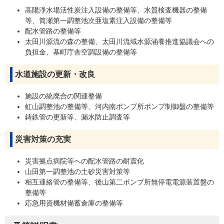
高陽浄水場活性炭注入設備の整備等、水質検査機器の整備
等、筒瀬第一調整池次亜塩素注入設備の整備等
配水管路の整備等
太田川源流の森の整備、太田川流域水源涵養推進協議会への
負担金、基町庁舎空調設備の整備等
水道施設の更新・改良
施設の統廃合の関連整備
虹山調整池の整備等、河内南ポンプ所ポンプ制御盤の整備等
鋳鉄管の更新等、漏水防止調査等
災害対策の充実
災害拠点病院等への配水管路の耐震化
山田第一調整池の土砂災害対策等
相互連絡管の整備等、後山第二ポンプ所無停電電源装置盤の
整備等
応急用資機材備蓄倉庫の整備等