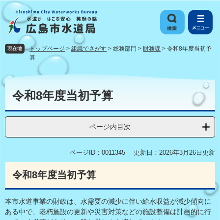
ペ
メ
ー
ニ
ジ
ュ
の
ー
先
を
トップページ
>
組織でさがす
>
総務部門
>
財務課
>
令和8年度当初予
現在地
頭
飛
算
で
ば
す
し
本
。
て
文
令和8年度当初予算
本
文
へ
ページ内目次
ページID：0011345
更新日：2026年3月26日更新
令和8年度当初予算
本市水道事業の財政は、水需要の減少に伴い給水収益が減少傾向に
ある中で、老朽施設の更新や災害対策などの施設整備は計画的に行