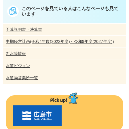
このページを見ている人は
こんなページも見て
います
予算説明書・決算書
中期経営計画(令和4年度(2022年度)～令和9年度(2027年度))
断水等情報
水道ビジョン
水道局営業所一覧
〇
〇
市
の
お