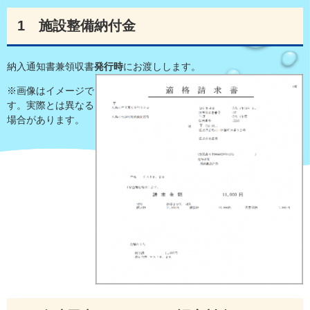
1 施設整備納付金
納入通知書兼領収書
発行時
にお渡しします。
※画像はイメージで
す。実際とは異なる
場合があります。