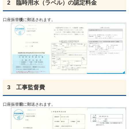
2 臨時用水（ラベル）の認定料金
口座振替
後
に郵送されます。
3 工事監督費
口座振替
前
に郵送されます。