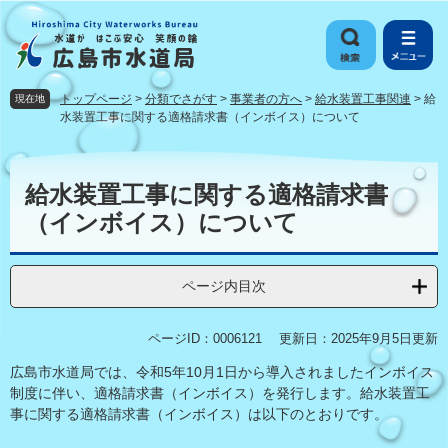
ペ
メ
ー
ニ
ジ
ュ
の
ー
先
を
トップページ
>
分類でさがす
>
事業者の方へ
>
給水装置工事関連
>
給
現在地
頭
飛
水装置工事に関する適格請求書（インボイス）について
で
ば
す
し
本
。
て
文
給水装置工事に関する適格請求書
本
（インボイス）について
文
へ
ページ内目次
ページID：0006121
更新日：2025年9月5日更新
広島市水道局では、令和5年10月1日から導入されましたインボイス
制度に伴い、適格請求書（インボイス）を発行します。給水装置工
事に関する適格請求書（インボイス）は以下のとおりです。