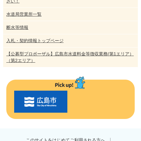
さい！
水道局営業所一覧
断水等情報
入札・契約情報トップページ
【公募型プロポーザル】広島市水道料金等徴収業務(第1エリア）
（第2エリア）
〇
〇
市
の
お
す
す
め
このサイトをはじめてご利用される方へ