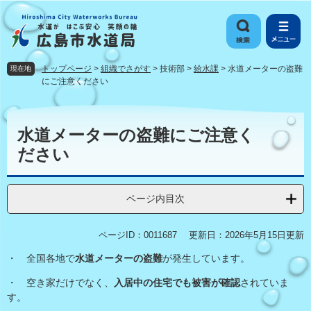
ペ
メ
ー
ニ
ジ
ュ
の
ー
先
を
トップページ
>
組織でさがす
>
技術部
>
給水課
>
水道メーターの盗難
現在地
頭
飛
にご注意ください
で
ば
す
し
本
。
て
文
水道メーターの盗難にご注意く
本
ださい
文
へ
ページ内目次
ページID：0011687
更新日：2026年5月15日更新
・ 全国各地で
水道メーターの盗難
が発生しています。
・ 空き家だけでなく、
入居中の住宅でも被害が確認
されていま
す。