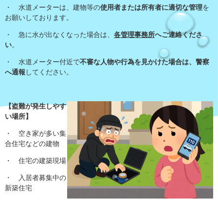
・ 水道メーターは、建物等の
使用者または所有者に適切な管理
を
お願いしております。
・ 急に水が出なくなった場合は、
各管理事務所
へご連絡くださ
い
。
・ 水道メーター付近で
不審な人物や行為を見かけた場合は、警察
へ通報
してください。
​
【盗難が発生しやす
い場所】
・ 空き家が多い集
合住宅などの建物
・ 住宅の建築現場
・ 入居者募集中の
新築住宅