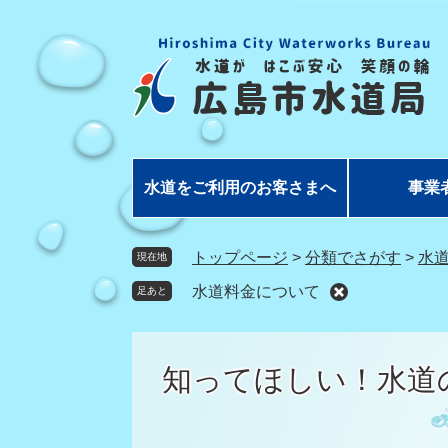
ペ
メ
ー
ニ
ジ
ュ
の
ー
先
を
頭
飛
で
ば
す
し
水道をご利用のお客さまへ
事業
。
て
本
文
トップページ
>
分類でさがす
>
水
現在地
へ
水道料金について
足あと
知ってほしい！水道