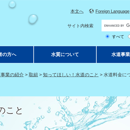
本文へ
Foreign Language
G
サイト内検索
o
すべて
o
g
l
者の方へ
水質について
水道事業
e
カ
ス
道事業の紹介
>
取組
>
知ってほしい！水道のこと
>
水道料金に
タ
ム
検
索
のこと