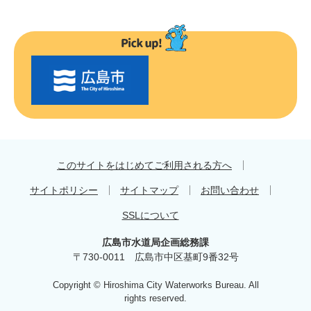
〇
〇
市
の
お
す
す
め
このサイトをはじめてご利用される方へ
サイトポリシー
サイトマップ
お問い合わせ
SSLについて
広島市水道局企画総務課
〒730-0011 広島市中区基町9番32号
Copyright © Hiroshima City Waterworks Bureau. All
rights reserved.