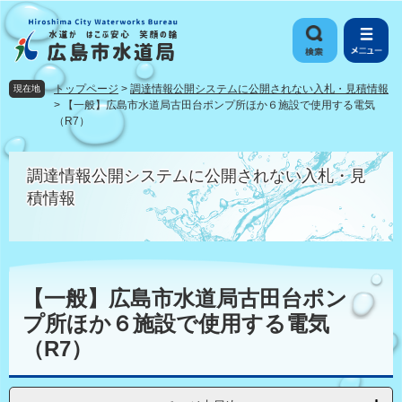
ペ
メ
ー
ニ
ジ
ュ
の
ー
先
を
トップページ
>
調達情報公開システムに公開されない入札・見積情報
現在地
頭
飛
>
【一般】広島市水道局古田台ポンプ所ほか６施設で使用する電気
で
ば
（R7）
す
し
。
て
調達情報公開システムに公開されない入札・見
本
積情報
文
へ
本
文
【一般】広島市水道局古田台ポン
プ所ほか６施設で使用する電気
（R7）