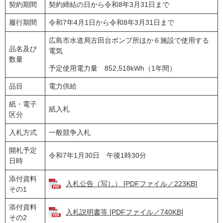
契約期間
契約締結の日から令和8年3月31日まで
履行期間
令和7年4月1日から令和8年3月31日まで
広島市水道局古田台ポンプ所ほか６施設で使用する
品名及び
電気
数量
予定使用電力量 852,518kWh（1年間）
品目
電力供給
紙・電子
紙入札
区分
入札方式
一般競争入札
開札予定
令和7年1月30日 午後1時30分
日時
添付資料
入札公告（写し） [PDFファイル／223KB]
その1
添付資料
入札説明書等 [PDFファイル／740KB]
その2