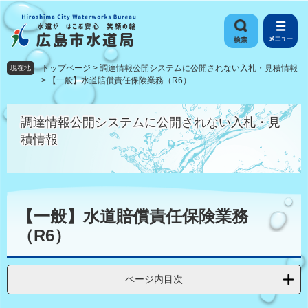
ペ
メ
ー
ニ
ジ
ュ
の
ー
先
を
トップページ
>
調達情報公開システムに公開されない入札・見積情報
現在地
頭
飛
>
【一般】水道賠償責任保険業務（R6）
で
ば
す
し
調達情報公開システムに公開されない入札・見
。
て
本
積情報
文
へ
本
文
【一般】水道賠償責任保険業務
（R6）
ページ内目次