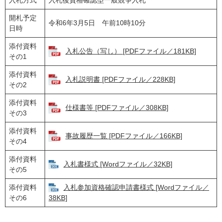
入札方式
入札後資格確認型一般競争入札
開札予定
令和6年3月5日 午前10時10分
日時
添付資料
入札公告（写し） [PDFファイル／181KB]
その1
添付資料
入札説明書 [PDFファイル／228KB]
その2
添付資料
仕様書等 [PDFファイル／308KB]
その3
添付資料
事故履歴一覧 [PDFファイル／166KB]
その4
添付資料
入札書様式 [Wordファイル／32KB]
その5
添付資料
入札参加資格確認申請書様式 [Wordファイル／
その6
38KB]