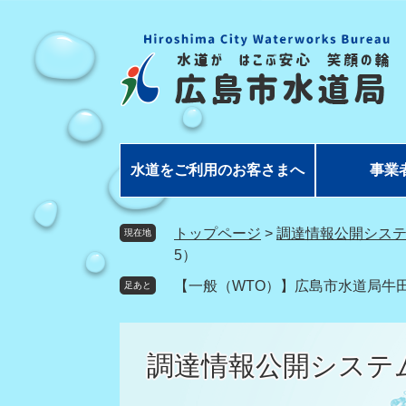
ペ
メ
ー
ニ
ジ
ュ
の
ー
先
を
頭
飛
で
ば
す
し
水道をご利用のお客さまへ
事業
。
て
本
文
トップページ
>
調達情報公開シス
現在地
へ
5）
【一般（WTO）】広島市水道局牛田
足あと
調達情報公開システ