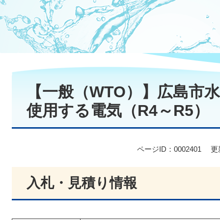
本
文
【一般（WTO）】広島市
使用する電気（R4～R5）
ページID：0002401
更
入札・見積り情報