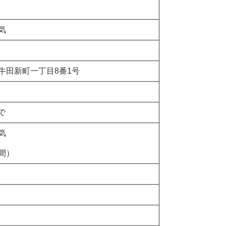
気
牛田新町一丁目8番1号
で
気
年間）