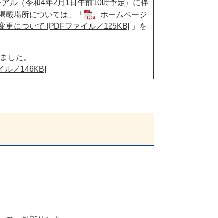
ル（令和4年2月1日午前10時予定）に伴
掲載場所については、「
ホームページ
について [PDFファイル／125KB]
」を
しました。
イル／146KB]