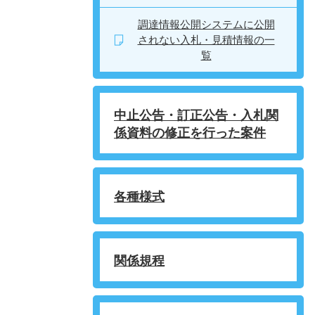
調達情報公開システムに公開
されない入札・見積情報の一
覧
中止公告・訂正公告・入札関
係資料の修正を行った案件
各種様式
関係規程