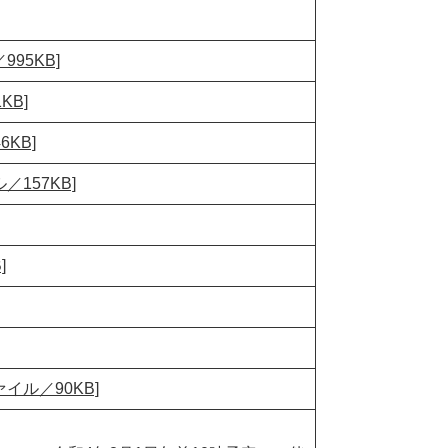
95KB]
KB]
KB]
157KB]
]
イル／90KB]