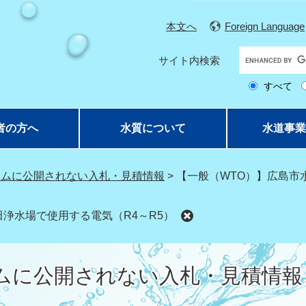
本文へ
Foreign Language
G
サイト内検索
o
すべて
o
g
l
者の方へ
水質について
水道事業
e
カ
ス
テムに公開されない入札・見積情報
>
【一般（WTO）】広島市
タ
ム
浄水場で使用する電気（R4～R5）
検
索
ムに公開されない入札・見積情報