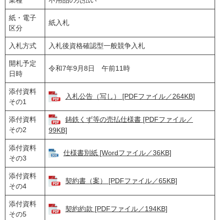
業種
不用品の売払い
紙・電子
紙入札
区分
入札方式
入札後資格確認型一般競争入札
開札予定
令和7年9月8日 午前11時
日時
添付資料
入札公告（写し） [PDFファイル／264KB]
その1
添付資料
鋳鉄くず等の売払仕様書 [PDFファイル／
その2
99KB]
添付資料
仕様書別紙 [Wordファイル／36KB]
その3
添付資料
契約書（案） [PDFファイル／65KB]
その4
添付資料
契約約款 [PDFファイル／194KB]
その5