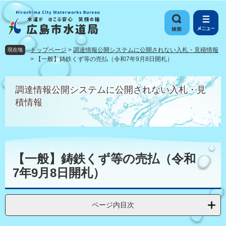
ペ
メ
ー
ニ
ジ
ュ
の
ー
先
を
トップページ
>
調達情報公開システムに公開されない入札・見積情報
現在地
頭
飛
>
【一般】鋳鉄くず等の売払（令和7年9月8日開札）
で
ば
す
し
調達情報公開システムに公開されない入札・見
。
て
本
積情報
文
へ
本
文
【一般】鋳鉄くず等の売払（令和
7年9月8日開札）
ページ内目次