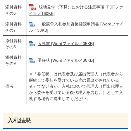
添付資料
現地見学（下見）における注意事項 [PDFファ
その6
イル／160KB]
添付資料
一般競争入札参加資格確認申請書 [Wordファイ
その7
ル／33KB]
添付資料
入札書 [Wordファイル／35KB]
その8
添付資料
委任状 [Wordファイル／30KB]
その9
※「委任状」は代表者及び届出代理人（代表者から
継続して委任を受けている旨の届出がされている
備考
者）でない者が、入札において代理人（届出代理人
から委任を受けている復代理人を含む。）として入
札する場合に提出してください。
入札結果