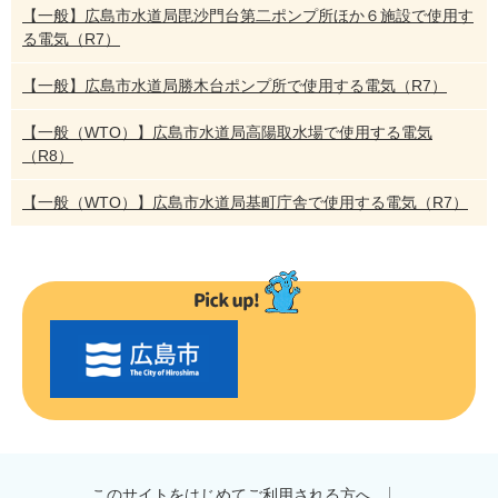
【一般】広島市水道局毘沙門台第二ポンプ所ほか６施設で使用す
る電気（R7）
【一般】広島市水道局勝木台ポンプ所で使用する電気（R7）
【一般（WTO）】広島市水道局高陽取水場で使用する電気
（R8）
【一般（WTO）】広島市水道局基町庁舎で使用する電気（R7）
〇
〇
市
の
お
す
す
め
このサイトをはじめてご利用される方へ