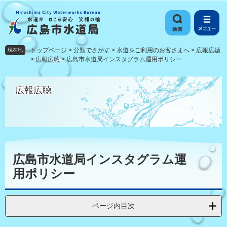
ペ
メ
ー
ニ
ジ
ュ
の
ー
先
を
トップページ
>
分類でさがす
>
水道をご利用のお客さまへ
>
広報広聴
現在地
頭
飛
>
広報広聴
>
広島市水道局インスタグラム運用ポリシー
で
ば
す
し
広報広聴
。
て
本
文
へ
本
文
広島市水道局インスタグラム運
用ポリシー
ページ内目次