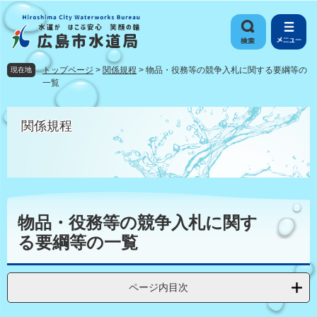
ペ
メ
ー
ニ
ジ
ュ
の
ー
先
を
トップページ
>
関係規程
>
物品・役務等の競争入札に関する要綱等の
現在地
頭
飛
一覧
で
ば
す
し
関係規程
。
て
本
文
へ
本
文
物品・役務等の競争入札に関す
る要綱等の一覧
ページ内目次