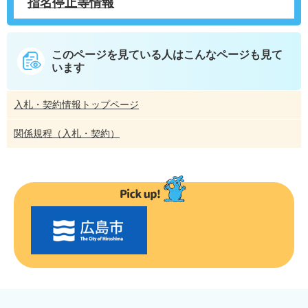
指名停止等情報
このページを見ている人は
こんなページも見て
います
入札・契約情報トップページ
関係規程（入札・契約）
〇
〇
市
の
お
す
す
め