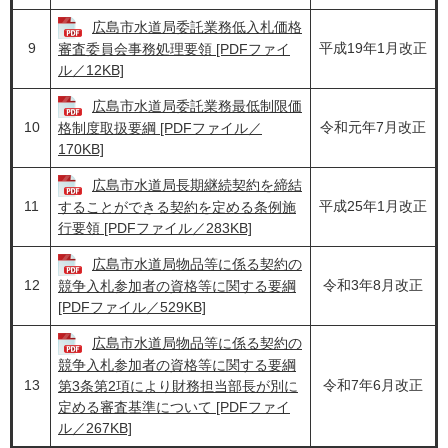
広島市水道局委託業務低入札価格
9
平成19年1月改正
審査委員会事務処理要領 [PDFファイ
ル／12KB]
広島市水道局委託業務最低制限価
10
令和元年7月改正
格制度取扱要綱 [PDFファイル／
170KB]
広島市水道局長期継続契約を締結
11
平成25年1月改正
することができる契約を定める条例施
行要領 [PDFファイル／283KB]
広島市水道局物品等に係る契約の
12
令和3年8月改正
競争入札参加者の資格等に関する要綱
[PDFファイル／529KB]
広島市水道局物品等に係る契約の
競争入札参加者の資格等に関する要綱
13
令和7年6月改正
第3条第2項により財務担当部長が別に
定める審査基準について [PDFファイ
ル／267KB]