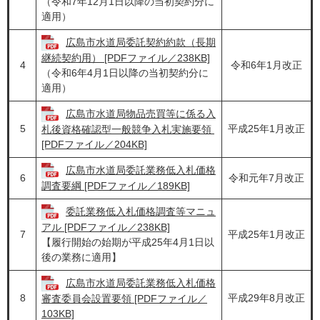
（令和7年12月1日以降の当初契約分に
適用）
広島市水道局委託契約約款（長期
継続契約用） [PDFファイル／238KB]
4
令和6年1月改正
（令和6年4月1日以降の当初契約分に
適用）
広島市水道局物品売買等に係る入
5
平成25年1月改正
札後資格確認型一般競争入札実施要領
[PDFファイル／204KB]
広島市水道局委託業務低入札価格
6
令和元年7月改正
調査要綱 [PDFファイル／189KB]
委託業務低入札価格調査等マニュ
アル [PDFファイル／238KB]
7
平成25年1月改正
【履行開始の始期が平成25年4月1日以
後の業務に適用】
広島市水道局委託業務低入札価格
8
平成29年8月改正
審査委員会設置要領 [PDFファイル／
103KB]