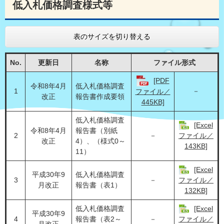
低入札価格調査様式等
表のサイズを切り替える
No.
更新日
名称
ファイル形式
[PDF
令和8年4月
低入札価格調査
1
－
ファイル／
改正
報告書作成要領
445KB]
低入札価格調査
[Excel
令和8年4月
報告書（別紙
2
－
ファイル／
改正
4）、（様式0～
143KB]
11）
[Excel
平成30年9
低入札価格調査
3
－
ファイル／
月改正
報告書（表1）
132KB]
低入札価格調査
[Excel
平成30年9
4
報告書（表2～
－
ファイル／