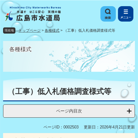
ペ
メ
ー
ニ
ジ
ュ
の
ー
先
を
トップページ
>
各種様式
>
（工事）低入札価格調査様式等
現在地
頭
飛
で
ば
す
し
各種様式
。
て
本
文
へ
本
文
（工事）低入札価格調査様式等
ページ内目次
ページID：0002503
更新日：2026年4月21日更新