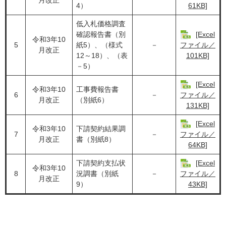
月改正
4）
61KB]
低入札価格調査
確認報告書（別
[Excel
令和3年10
5
紙5）、（様式
－
ファイル／
月改正
12～18）、（表
101KB]
－5）
[Excel
令和3年10
工事費報告書
6
－
ファイル／
月改正
（別紙6）
131KB]
[Excel
令和3年10
下請契約結果調
7
－
ファイル／
月改正
書（別紙8）
64KB]
下請契約支払状
[Excel
令和3年10
8
況調書（別紙
－
ファイル／
月改正
9）
43KB]