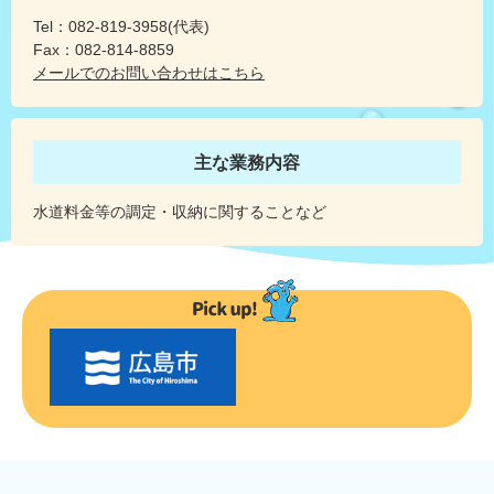
Tel：082-819-3958
代表
Fax：082-814-8859
メールでのお問い合わせはこちら
主な業務内容
水道料金等の調定・収納に関することなど
〇
〇
市
の
お
す
す
め