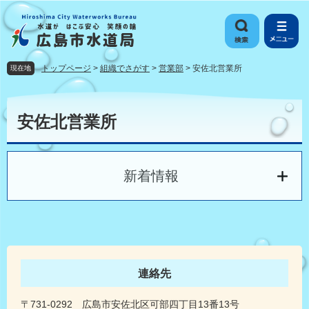
ペ
メ
ー
ニ
ジ
ュ
の
ー
先
を
トップページ
>
組織でさがす
>
営業部
>
安佐北営業所
現在地
頭
飛
で
ば
本
す
し
文
安佐北営業所
。
て
本
文
へ
新着情報
連絡先
〒731-0292 広島市安佐北区可部四丁目13番13号