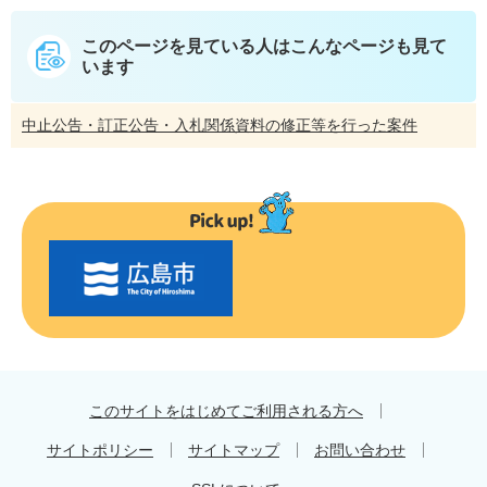
このページを見ている人は
こんなページも見て
います
中止公告・訂正公告・入札関係資料の修正等を行った案件
〇
〇
市
の
お
す
す
め
このサイトをはじめてご利用される方へ
サイトポリシー
サイトマップ
お問い合わせ