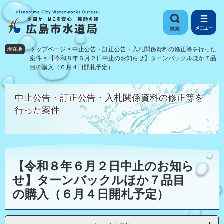
ペ
メ
ー
ニ
ジ
ュ
の
ー
先
を
トップページ
>
中止公告・訂正公告・入札関係資料の修正等を行った
現在地
頭
飛
案件
>
【令和８年６月２日中止のお知らせ】ターンバックルほか７品
で
ば
目の購入（６月４日開札予定）
す
し
。
て
中止公告・訂正公告・入札関係資料の修正等を
本
行った案件
文
へ
本
文
【令和８年６月２日中止のお知ら
せ】ターンバックルほか７品目
の購入（６月４日開札予定）