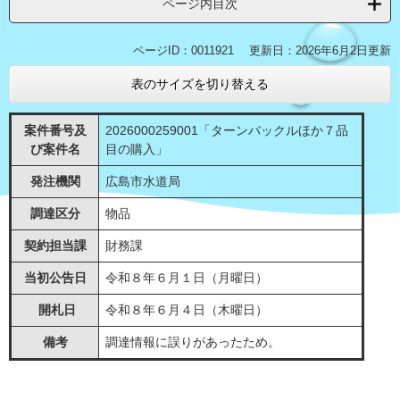
ページ内目次
ページID：0011921
更新日：2026年6月2日更新
表のサイズを切り替える
案件番号及
2026000259001「ターンバックルほか７品
び案件名
目の購入」
発注機関
広島市水道局
調達区分
物品
契約担当課
財務課
当初公告日
令和８年６月１日（月曜日）
開札日
令和８年６月４日（木曜日）
備考
調達情報に誤りがあったため。