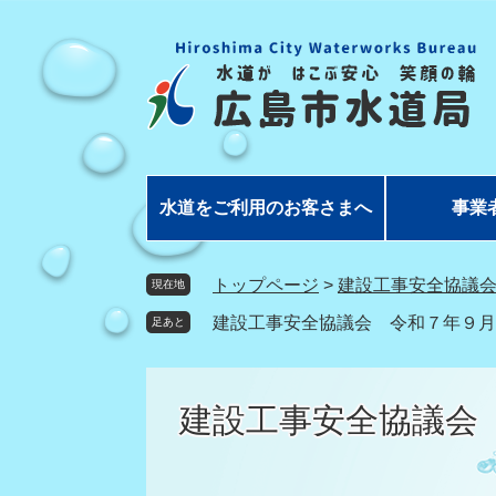
ペ
メ
ー
ニ
ジ
ュ
の
ー
先
を
頭
飛
で
ば
す
し
水道をご利用のお客さまへ
事業
。
て
本
文
トップページ
>
建設工事安全協議
現在地
へ
建設工事安全協議会 令和７年９月
足あと
建設工事安全協議会