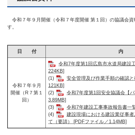
令和７年９月開催（令和７年度開催 第１回）の協議会資
す。
日 付
内
令和7年度第1回広島市水道局建設工
224KB]
(1)
安全管理及び作業手順の確認と徹
令和７年９月
121KB]
開催（R７第１
(2)
令和7年度第1回安全協議会【パ
回）
3.89MB]
(3)
令和7年建設工事事故報告書一覧表（
(4)
建設現場における建設業従事者
て（要請） [PDFファイル／1.14MB]