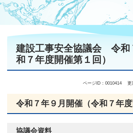
本
文
建設工事安全協議会 令和
和７年度開催第１回）
ページID：0010414
更
令和７年９月開催（令和７年度
協議会資料