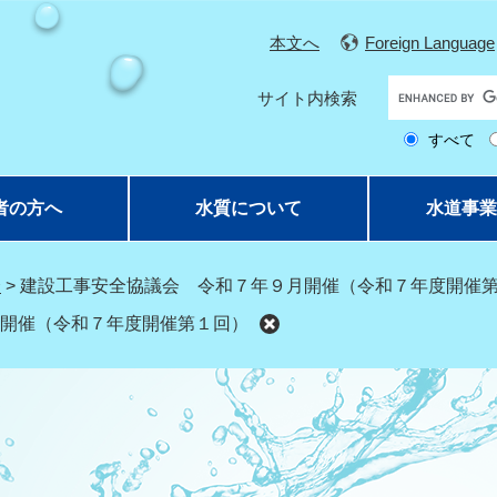
本文へ
Foreign Language
G
サイト内検索
o
すべて
o
g
l
者の方へ
水質について
水道事業
e
カ
ス
会
>
建設工事安全協議会 令和７年９月開催（令和７年度開催
タ
開催（令和７年度開催第１回）
ム
検
索