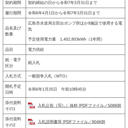
契約期間
契約締結の日から令和7年3月31日まで
履行期間
令和6年4月1日から令和7年3月31日まで
広島市水道局古田台ポンプ所ほか9施設で使用する電
品名及び
気
数量
予定使用電力量 1,402,803kWh（1年間）
品目
電力供給
紙・電子
紙入札
区分
入札方式
一般競争入札（WTO）
開札予定
令和6年1月25日 午前10時45分
日時
添付資料
入札公告（写し）抜粋 [PDFファイル／508KB]
その1
添付資料
入札説明書等 [PDFファイル／804KB]
その2