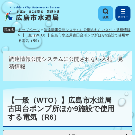
ペ
メ
ー
ニ
ジ
ュ
の
ー
先
を
トップページ
>
調達情報公開システムに公開されない入札・見積情報
現在地
頭
飛
>
【一般（WTO）】広島市水道局古田台ポンプ所ほか9施設で使用す
で
ば
る電気（R6）
す
し
。
て
調達情報公開システムに公開されない入札・見
本
積情報
文
へ
本
文
【一般（WTO）】広島市水道局
古田台ポンプ所ほか9施設で使用
する電気（R6）