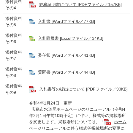
添付資料
納税証明書について [PDFファイル／157KB]
その4
添付資料
入札書 [Wordファイル／77KB]
その5
添付資料
入札附属書 [Excelファイル／34KB]
その6
添付資料
委任状 [Wordファイル／41KB]
その7
添付資料
質問書 [Wordファイル／44KB]
その8
添付資料
入札書等の提出について [PDFファイル／90KB]
その9
令和4年1月24日 更新
広島市水道局ホームページのリニューアル（令和4
年2月1日午前10時予定）に伴い、様式等の掲載場所
を変更します。掲載場所については、「
ホーム
ページリニューアルに伴う様式等掲載場所の変更に