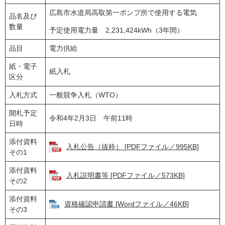
広島市水道局高取第一ポンプ所で使用する電気
品名及び
数量
予定使用電力量 2,231,424kWh（3年間）
品目
電力供給
紙・電子
紙入札
区分
入札方式
一般競争入札（WTO）
開札予定
令和4年2月3日 午前11時
日時
添付資料
入札公告（抜粋） [PDFファイル／995KB]
その1
添付資料
入札説明書等 [PDFファイル／573KB]
その2
添付資料
資格確認申請書 [Wordファイル／46KB]
その3