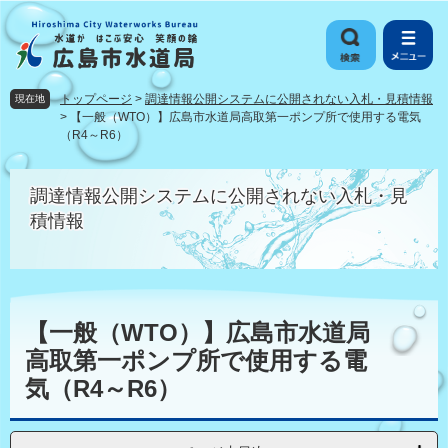
ペ
メ
ー
ニ
ジ
ュ
の
ー
先
を
トップページ
>
調達情報公開システムに公開されない入札・見積情報
現在地
頭
飛
>
【一般（WTO）】広島市水道局高取第一ポンプ所で使用する電気
で
ば
（R4～R6）
す
し
。
て
調達情報公開システムに公開されない入札・見
本
積情報
文
へ
本
文
【一般（WTO）】広島市水道局
高取第一ポンプ所で使用する電
気（R4～R6）