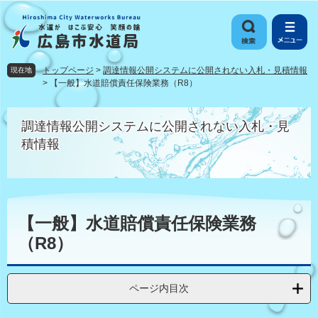
ペ
メ
ー
ニ
ジ
ュ
の
ー
先
を
トップページ
>
調達情報公開システムに公開されない入札・見積情報
現在地
頭
飛
>
【一般】水道賠償責任保険業務（R8）
で
ば
す
し
調達情報公開システムに公開されない入札・見
。
て
本
積情報
文
へ
本
文
【一般】水道賠償責任保険業務
（R8）
ページ内目次