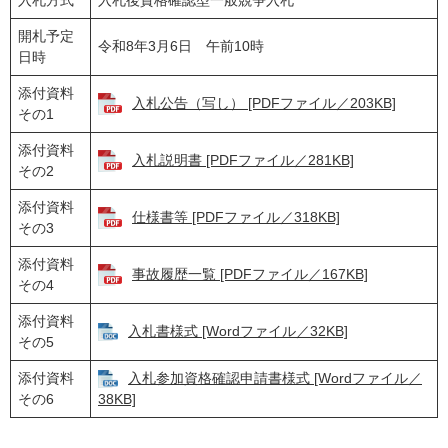
入札方式
入札後資格確認型一般競争入札
開札予定
令和8年3月6日 午前10時
日時
添付資料
入札公告（写し） [PDFファイル／203KB]
その1
添付資料
入札説明書 [PDFファイル／281KB]
その2
添付資料
仕様書等 [PDFファイル／318KB]
その3
添付資料
事故履歴一覧 [PDFファイル／167KB]
その4
添付資料
入札書様式 [Wordファイル／32KB]
その5
添付資料
入札参加資格確認申請書様式 [Wordファイル／
その6
38KB]