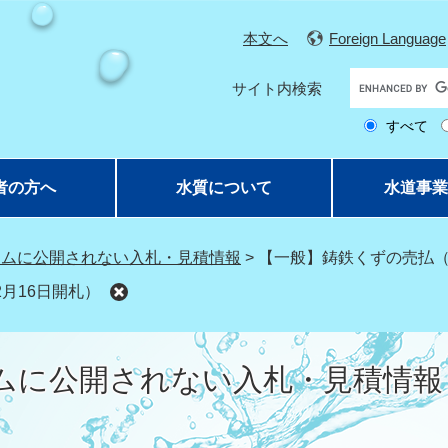
本文へ
Foreign Language
G
サイト内検索
o
すべて
o
g
l
者の方へ
水質について
水道事業
e
カ
ス
テムに公開されない入札・見積情報
>
【一般】鋳鉄くずの売払（
タ
月16日開札）
ム
検
索
ムに公開されない入札・見積情報