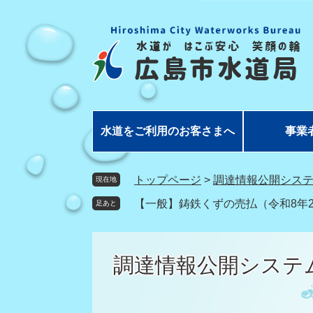
ペ
メ
ー
ニ
ジ
ュ
の
ー
先
を
頭
飛
で
ば
す
し
水道をご利用のお客さまへ
事業
。
て
本
文
トップページ
>
調達情報公開シス
現在地
へ
【一般】鋳鉄くずの売払（令和8年2
足あと
調達情報公開システ