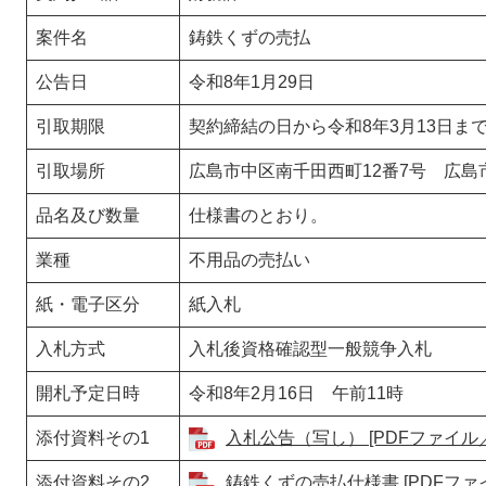
案件名
鋳鉄くずの売払
公告日
令和8年1月29日
引取期限
契約締結の日から令和8年3月13日ま
引取場所
広島市中区南千田西町12番7号 広
品名及び数量
仕様書のとおり。
業種
不用品の売払い
紙・電子区分
紙入札
入札方式
入札後資格確認型一般競争入札
開札予定日時
令和8年2月16日 午前11時
添付資料その1
入札公告（写し） [PDFファイル／2
添付資料その2
鋳鉄くずの売払仕様書 [PDFファイ