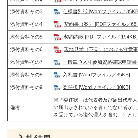
添付資料その3
仕様書別紙 [Wordファイル／35KB
添付資料その4
契約書（案） [PDFファイル／65K
添付資料その5
契約約款 [PDFファイル／194KB]
添付資料その6
現地見学（下見）における注意事項 
添付資料その7
一般競争入札参加資格確認申請書 [W
添付資料その8
入札書 [Wordファイル／35KB]
添付資料その9
委任状 [Wordファイル／30KB]
※「委任状」は代表者及び届出代理人
備考
の届出がされている者）でない者が、
を受けている復代理人を含む。）とし