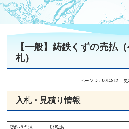
本
文
【一般】鋳鉄くずの売払（令
札）
ページID：0010912
更
入札・見積り情報
契約担当課
財務課