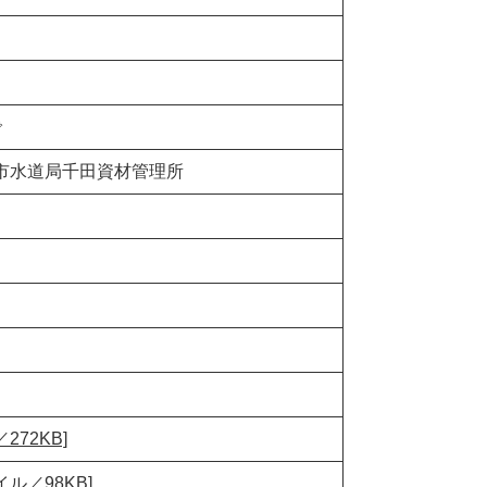
で
島市水道局千田資材管理所
72KB]
ル／98KB]