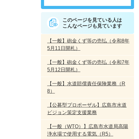
このページを見ている人は
こんなページも見ています
【一般】砲金くず等の売払（令和8年
5月11日開札）
【一般】砲金くず等の売払（令和7年
5月12日開札）
【一般】水道賠償責任保険業務（R
8）
【公募型プロポーザル】広島市水道
ビジョン策定支援業務
【一般（WTO）】広島市水道局高陽
浄水場で使用する電気（R5）