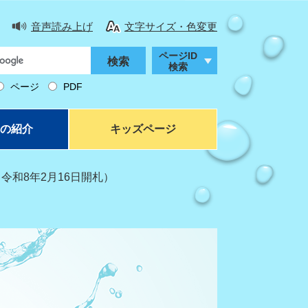
音声読み上げ
文字サイズ・色変更
ページID
検索
ページ
PDF
の紹介
キッズページ
令和8年2月16日開札）