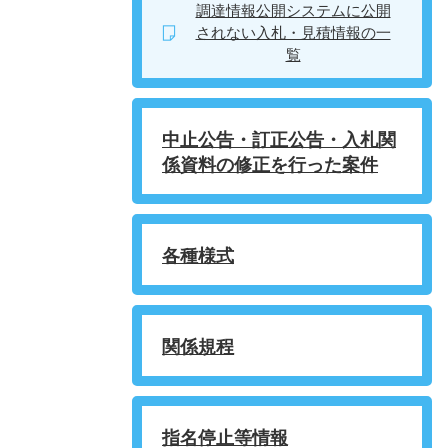
調達情報公開システムに公開
されない入札・見積情報の一
覧
中止公告・訂正公告・入札関
係資料の修正を行った案件
各種様式
関係規程
指名停止等情報