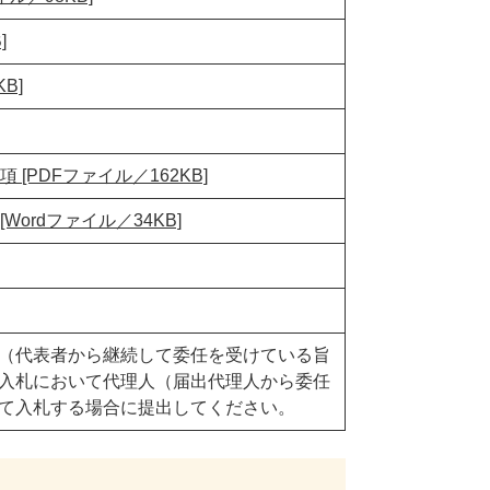
]
B]
[PDFファイル／162KB]
ordファイル／34KB]
（代表者から継続して委任を受けている旨
入札において代理人（届出代理人から委任
て入札する場合に提出してください。