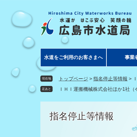
ペ
メ
ー
ニ
ジ
ュ
の
ー
先
を
頭
飛
で
ば
す
し
水道をご利用のお客さまへ
事業
。
て
本
文
トップページ
>
指名停止等情報
>
現在地
へ
ＩＨＩ運搬機械株式会社ほか1社（令
足あと
指名停止等情報