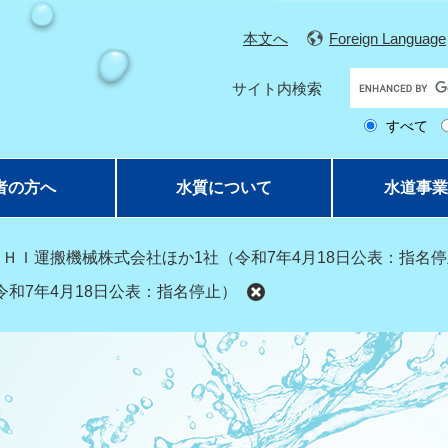
本文へ
Foreign Language
G
サイト内検索
o
すべて
o
g
l
者の方へ
水質について
水道事業
e
カ
ス
ＩＨＩ運搬機械株式会社ほか1社（令和7年4月18日公表：指名
タ
和7年4月18日公表：指名停止）
ム
検
索