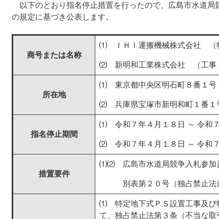
以下のとおり指名停止措置を行ったので、広島市水道局競
の規定に基づき公表します。
⑴ ＩＨＩ運搬機械株式会社 （物品
商号または名称
⑵ 新明和工業株式会社 （工事 30
⑴ 東京都中央区明石町８番１号
所在地
⑵ 兵庫県宝塚市新明和町１番１
⑴ 令和７年４月１８日 ～ 令和
指名停止期間
⑵ 令和７年４月１８日 ～ 令和
⑴⑵ 広島市水道局競争入札参加
措置要件
別表第２０号（独占禁止法違
⑴ 特定地下式ＰＳ設置工事及び
て、独占禁止法第３条（不当な取