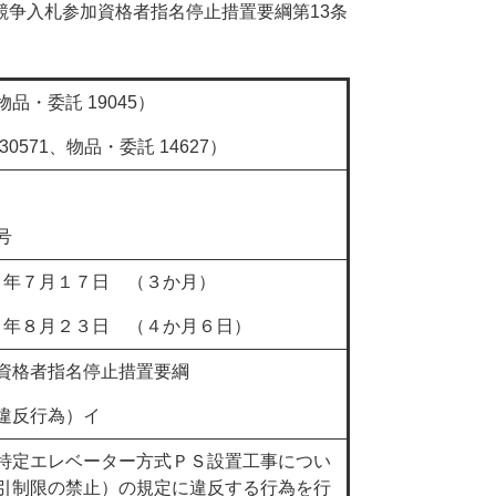
争入札参加資格者指名停止措置要綱第13条
・委託 19045）
571、物品・委託 14627）
号
７年７月１７日 （３か月）
７年８月２３日 （４か月６日）
資格者指名停止措置要綱
反行為）イ
特定エレベーター方式ＰＳ設置工事につい
引制限の禁止）の規定に違反する行為を行